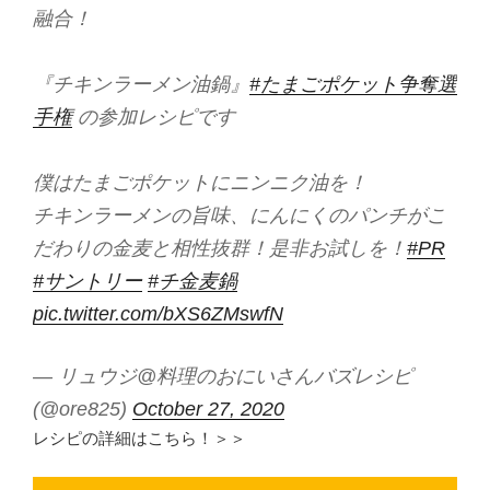
融合！
『チキンラーメン油鍋』
#たまごポケット争奪選
手権
の参加レシピです
僕はたまごポケットにニンニク油を！
チキンラーメンの旨味、にんにくのパンチがこ
だわりの金麦と相性抜群！是非お試しを！
#PR
#サントリー
#チ金麦鍋
pic.twitter.com/bXS6ZMswfN
— リュウジ@料理のおにいさんバズレシピ
(@ore825)
October 27, 2020
レシピの詳細はこちら！＞＞