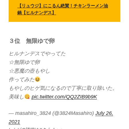
【リュウジ】にこるん絶賛！チキンラーメン油
鍋【ヒルナンデス】
３位
無限ゆで卵
ヒルナンデスでやってた
☆無限ゆで卵
☆悪魔の壺もやし
作ってみた
もやしのヒゲ気になるので丁寧に取り除いた。
美味し
pic.twitter.com/QQ2ZIB9b9K
— masahiro_3824 (@3824Masahiro)
July 26,
2021