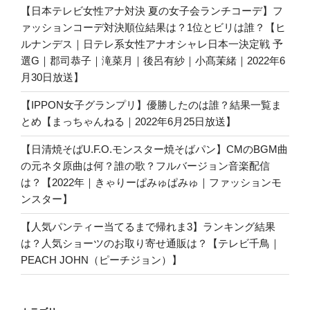
【日本テレビ女性アナ対決 夏の女子会ランチコーデ】フ
ァッションコーデ対決順位結果は？1位とビリは誰？【ヒ
ルナンデス｜日テレ系女性アナオシャレ日本一決定戦 予
選G｜郡司恭子｜滝菜月｜後呂有紗｜小髙茉緒｜2022年6
月30日放送】
【IPPON女子グランプリ】優勝したのは誰？結果一覧ま
とめ【まっちゃんねる｜2022年6月25日放送】
【日清焼そばU.F.O.モンスター焼そばパン】CMのBGM曲
の元ネタ原曲は何？誰の歌？フルバージョン音楽配信
は？【2022年｜きゃりーぱみゅぱみゅ｜ファッションモ
ンスター】
【人気パンティー当てるまで帰れま3】ランキング結果
は？人気ショーツのお取り寄せ通販は？【テレビ千鳥｜
PEACH JOHN（ピーチジョン）】