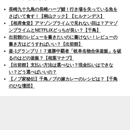
長崎九十九島の長崎ハーブ鯖！行き場を失っている魚を
さばいて食す！【桐山クック】【ヒルナンデス】
【相席食堂】アマゾンプライムで見れない回は？アマゾ
ンプライムとNETFLIXどっちが良い？【千鳥】
出前館のレビューを書きたいのに書けない！レビューの
書き方はどうすればいい？【出前館】
釜-1グランプリ！７連勝中覇者「岐阜名物合体釜飯」を破
るのはどの釜飯？【相葉マナブ】
【出前館】支払い方法は選べない？現金払いはできな
い？どう選べばいいの？
【ノブ家秘伝】千鳥ノブの嫁カレーのレシピは？【千鳥
のひな壇団】