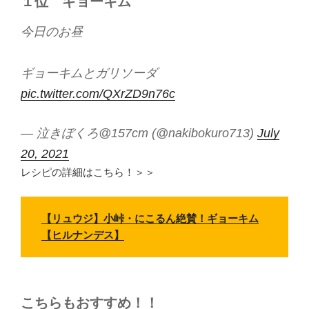
１位
ギョーキム
今日のお昼
ギョーキムとガリソーダ
pic.twitter.com/QXrZD9n76c
— 泣きぼくろ@157cm (@nakibokuro713)
July
20, 2021
レシピの詳細はこちら！＞＞
【リュウジ】小峠・にこるん絶賛！ギョーキム
【ヒルナンデス】
こちらもおすすめ！！