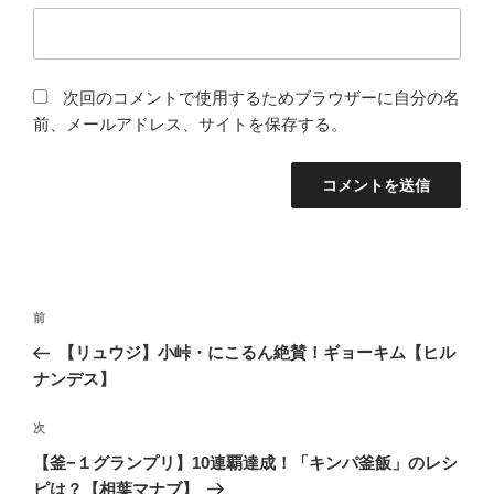
次回のコメントで使用するためブラウザーに自分の名
前、メールアドレス、サイトを保存する。
投
過
前
稿
去
【リュウジ】小峠・にこるん絶賛！ギョーキム【ヒル
ナ
の
ナンデス】
ビ
投
稿
ゲ
次
次
の
ー
【釜−１グランプリ】10連覇達成！「キンパ釜飯」のレシ
投
シ
ピは？【相葉マナブ】