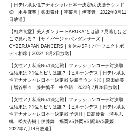
｜日テレ系女性アナオシャレ日本一決定戦 決勝ラウンド
②｜永井麻葵｜柴田泰佳｜滝菜月｜伊藤舞｜2022年8月11
日放送】
【相席食堂】美人ダンサー”HARUKA”とは誰？見逃しはど
こで見れる？【サイバージャパンダンサーズ｜
CYBERJAPAN DANCERS｜夏休みSP！パーフェクトボ
ディ相席｜2022年8月2日放送】
【女性アナ私服No.1決定戦】ファッションコーデ対決順
位結果は？1位とビリは誰？【ヒルナンデス｜日テレ系女
性アナオシャレ日本一決定戦 決勝ラウンド①｜森田絵美
｜増谷寧々｜藤井慎子｜中谷萌｜2022年7月28日放送】
【女性アナ私服No.1決定戦】ファッションコーデ対決順
位結果は？1位とビリは誰？【ヒルナンデス｜日テレ系女
性アナオシャレ日本一決定戦 予選H｜日高優希｜澤井志
帆｜松友杏樹｜伊藤舞｜福岡VS静岡VS新潟VS愛媛｜
2022年7月14日放送】