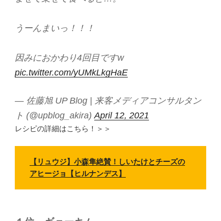
うーんまいっ！！！
因みにおかわり4回目ですw
pic.twitter.com/yUMkLkgHaE
— 佐藤旭 UP Blog | 来客メディアコンサルタン
ト (@upblog_akira)
April 12, 2021
レシピの詳細はこちら！＞＞
【リュウジ】小森隼絶賛！しいたけとチーズの
アヒージョ【ヒルナンデス】