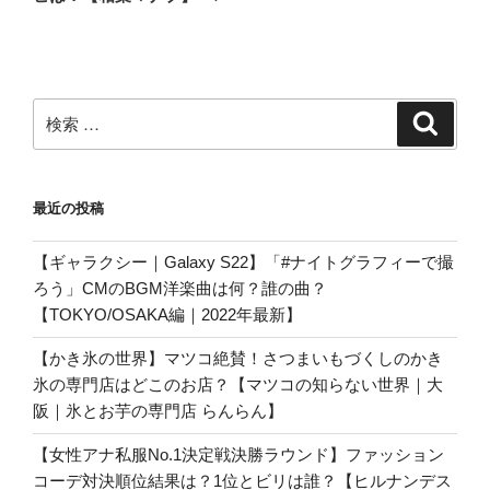
稿
ョ
ン
検
検
索
索:
最近の投稿
【ギャラクシー｜Galaxy S22】「#ナイトグラフィーで撮
ろう」CMのBGM洋楽曲は何？誰の曲？
【TOKYO/OSAKA編｜2022年最新】
【かき氷の世界】マツコ絶賛！さつまいもづくしのかき
氷の専門店はどこのお店？【マツコの知らない世界｜大
阪｜氷とお芋の専門店 らんらん】
【女性アナ私服No.1決定戦決勝ラウンド】ファッション
コーデ対決順位結果は？1位とビリは誰？【ヒルナンデス