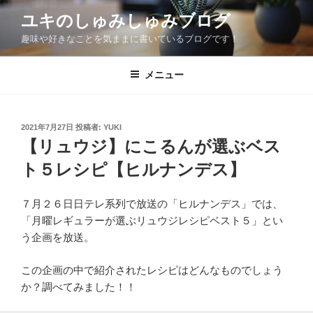
コ
ユキのしゅみしゅみブログ
ン
趣味や好きなことを気ままに書いているブログです！
テ
ン
ツ
メニュー
へ
ス
キ
投
2021年7月27日
投稿者:
YUKI
稿
ッ
【リュウジ】にこるんが選ぶベス
日:
プ
ト５レシピ【ヒルナンデス】
７月２６日日テレ系列で放送の「ヒルナンデス」では、
「月曜レギュラーが選ぶリュウジレシピベスト５」とい
う企画を放送。
この企画の中で紹介されたレシピはどんなものでしょう
か？調べてみました！！