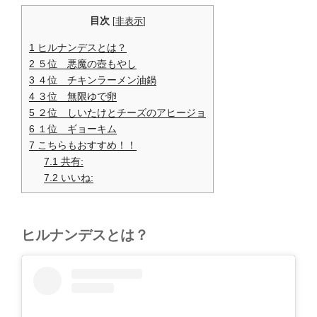
目次
[
非表示
]
1
ヒルナンデスとは？
2
５位 悪魔の壺もやし
3
４位 チキンラーメン油鍋
4
３位 無限ゆで卵
5
２位 しいたけとチーズのアヒージョ
6
１位 ギョーキム
7
こちらもおすすめ！！
7.1
共有:
7.2
いいね:
ヒルナンデスとは？