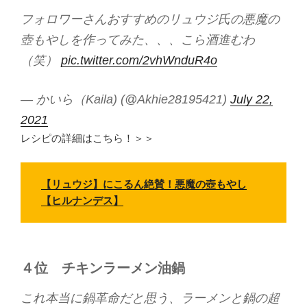
フォロワーさんおすすめのリュウジ氏の悪魔の
壺もやしを作ってみた、、、こら酒進むわ
（笑）
pic.twitter.com/2vhWnduR4o
— かいら（Kaila) (@Akhie28195421)
July 22,
2021
レシピの詳細はこちら！＞＞
【リュウジ】にこるん絶賛！悪魔の壺もやし
【ヒルナンデス】
４位
チキンラーメン油鍋
これ本当に鍋革命だと思う、ラーメンと鍋の超