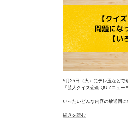
レ
｜
ー
宮
う
城
ど
vs
ん」
北
は
海
何？
道
お
vs
取
熊
り
本
寄
vs
せ
5月25日（火）にテレ玉など
福
通
「芸人クイズ企画 QUIZニュ
井
販
｜
は？
いったいどんな内容の放送回に
高
【ク
山
イ
“【い
続きを読む
幸
ズ
ろ
代
ニ