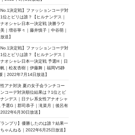
No.1決定戦】ファッションコーデ対
1位とビリは誰？【ヒルナンデス｜
ナオシャレ日本一決定戦 決勝ラウ
絵美｜増谷寧々｜藤井慎子｜中谷萌｜
日放送】
No.1決定戦】ファッションコーデ対
1位とビリは誰？【ヒルナンデス｜
ナオシャレ日本一決定戦 予選H｜日
帆｜松友杏樹｜伊藤舞｜福岡VS静
媛｜2022年7月14日放送】
性アナ対決 夏の女子会ランチコー
ンコーデ対決順位結果は？1位とビ
ルナンデス｜日テレ系女性アナオシャ
 予選G｜郡司恭子｜滝菜月｜後呂有
022年6月30日放送】
子グランプリ】優勝したのは誰？結果一
ちゃんねる｜2022年6月25日放送】