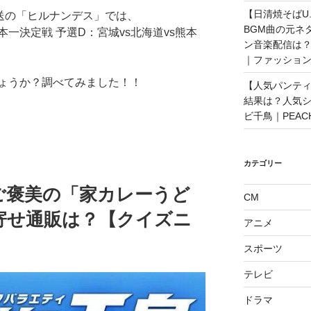
【日清焼そばU.
放送の「ヒルナンデス」では、
BGM曲の元ネ
一決定戦 予選D：宮城vs北海道vs熊本
ン音楽配信は？
｜ファッショ
ょうか？調べてみました！！
【人気パンティ
結果は？人気
ビ千鳥｜PEAC
カテゴリー
ご褒美の「家カレーうど
CM
寄せ通販は？【クイズニ
アニメ
スポーツ
テレビ
ドラマ