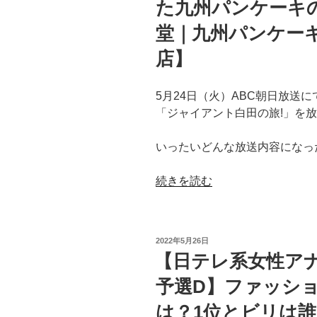
た九州パンケーキ
堂｜九州パンケーキCa
店】
5月24日（火）ABC朝日放送
「ジャイアント白田の旅!」を
いったいどんな放送内容になっ
“【熊
続きを読む
本
人
吉
投
2022年5月26日
市
稿
【日テレ系女性ア
日:
｜
予選D】ファッシ
ジ
ャ
は？1位とビリは
イ