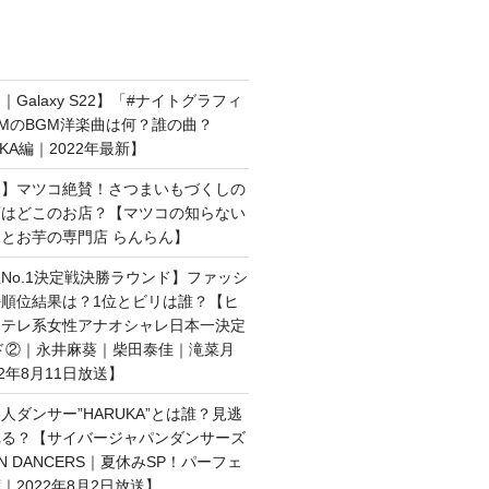
Galaxy S22】「#ナイトグラフィ
MのBGM洋楽曲は何？誰の曲？
AKA編｜2022年最新】
界】マツコ絶賛！さつまいもづくしの
店はどこのお店？【マツコの知らない
とお芋の専門店 らんらん】
No.1決定戦決勝ラウンド】ファッシ
順位結果は？1位とビリは誰？【ヒ
日テレ系女性アナオシャレ日本一決定
ド②｜永井麻葵｜柴田泰佳｜滝菜月
2年8月11日放送】
人ダンサー”HARUKA”とは誰？見逃
れる？【サイバージャパンダンサーズ
AN DANCERS｜夏休みSP！パーフェ
｜2022年8月2日放送】