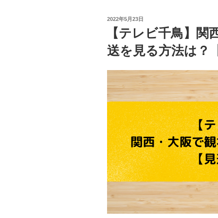
は
｜
ュ
に
福
投
2022年5月23日
ー
千
盛
稿
【テレビ千鳥】関
ヨ
日:
鳥】
田
ー
送を見る方法は？
「ク
悠
ク】”
イ
｜
の
ズ
増
ニ
谷
ュ
寧々
ー
｜
ヨ
平
ー
井
ク」
友
の
莉
コ
｜
ン
2022
ト
年
は
5
何？
月