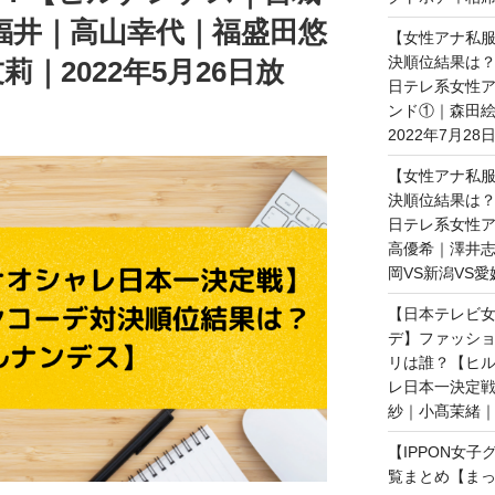
s福井｜高山幸代｜福盛田悠
【女性アナ私服
決順位結果は？
｜2022年5月26日放
日テレ系女性ア
ンド①｜森田
2022年7月28
【女性アナ私服
決順位結果は？
日テレ系女性ア
高優希｜澤井志
岡VS新潟VS愛
【日本テレビ女
デ】ファッショ
リは誰？【ヒ
レ日本一決定戦
紗｜小髙茉緒｜2
【IPPON女
覧まとめ【まっ