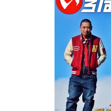
日
HASSENBA
本
店】”
一
の
決
定
戦
予
選
D】
フ
ァ
ッ
シ
ョ
ン
コ
ー
デ
対