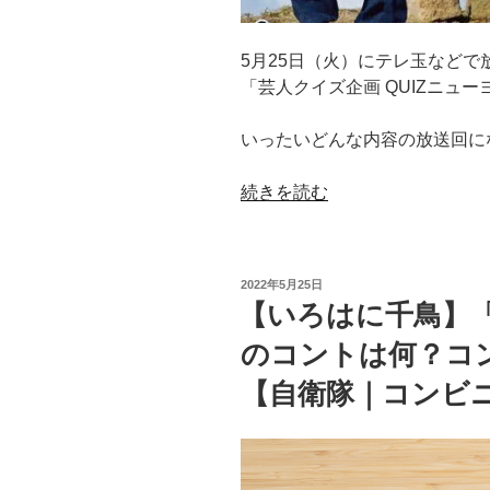
決
順
5月25日（火）にテレ玉など
位
「芸人クイズ企画 QUIZニュ
結
果
いったいどんな内容の放送回に
は？
1
“【い
続きを読む
位
ろ
と
は
ビ
に
リ
投
2022年5月25日
千
稿
は
【いろはに千鳥】
日:
鳥】
誰？
のコントは何？コ
ご
【ヒ
褒
ル
【自衛隊｜コンビ
美
ナ
の
ン
「家
デ
カ
ス