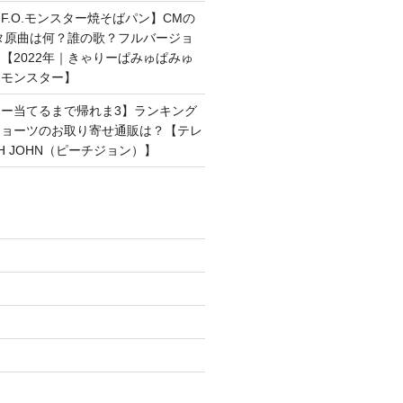
F.O.モンスター焼そばパン】CMの
タ原曲は何？誰の歌？フルバージョ
【2022年｜きゃりーぱみゅぱみゅ
ンモンスター】
ー当てるまで帰れま3】ランキング
ショーツのお取り寄せ通販は？【テレ
H JOHN（ピーチジョン）】