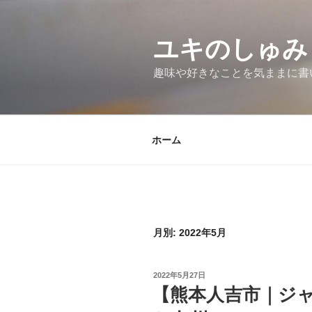
コ
ン
テ
ユキのしゅみ
ン
趣味や好きなことを気ままに書
ツ
へ
ス
キ
ホーム
ッ
プ
月別: 2022年5月
投
2022年5月27日
稿
【熊本人吉市｜ジ
日: