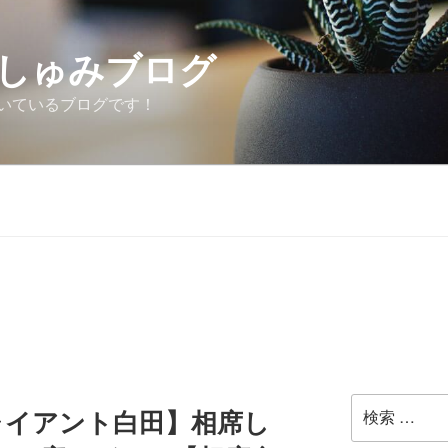
しゅみブログ
いているブログです！
検
ャイアント白田】相席し
索: