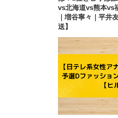
vs北海道vs熊本v
ア
ン
｜増谷寧々｜平井友莉
ト
送】
白
田】
相
席
し
た
九
州
パ
ン
ケ
ー
キ
の
お