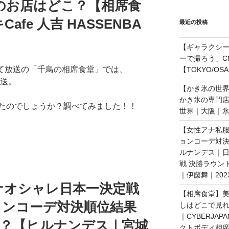
のお店はどこ？【相席食
fe 人吉 HASSENBA
最近の投稿
【ギャラクシー｜
ーで撮ろう」C
にて放送の「千鳥の相席食堂」では、
【TOKYO/OS
放送。
【かき氷の世
かき氷の専門
たのでしょうか？調べてみました！！
世界｜大阪｜氷
【女性アナ私服
ョンコーデ対決
ルナンデス｜
戦 決勝ラウン
｜伊藤舞｜202
ナオシャレ日本一決定戦
【相席食堂】美
ョンコーデ対決順位結果
しはどこで見
｜CYBERJAP
誰？【ヒルナンデス｜宮城
クトボディ相席