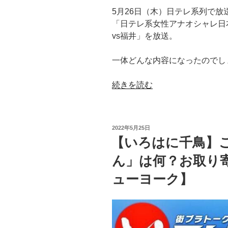
店
5月26日（木）日テレ系列で
は
「日テレ系女性アナオシャレ日本
ど
vs福井」を放送。
こ？
【相
一体どんな内容になったのでし
席
食
“【日
続きを読む
堂
テ
｜
レ
九
系
州
投
2022年5月25日
女
稿
パ
【いろはに千鳥】
日:
性
ン
ん」は何？お取り
ア
ケ
ナ
ー
ューヨーク】
オ
キ
シ
Cafe
ャ
人
レ
吉