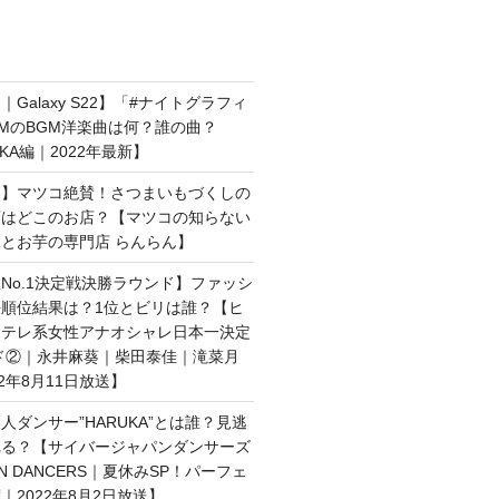
Galaxy S22】「#ナイトグラフィ
MのBGM洋楽曲は何？誰の曲？
AKA編｜2022年最新】
界】マツコ絶賛！さつまいもづくしの
店はどこのお店？【マツコの知らない
とお芋の専門店 らんらん】
No.1決定戦決勝ラウンド】ファッシ
順位結果は？1位とビリは誰？【ヒ
日テレ系女性アナオシャレ日本一決定
ド②｜永井麻葵｜柴田泰佳｜滝菜月
2年8月11日放送】
人ダンサー”HARUKA”とは誰？見逃
れる？【サイバージャパンダンサーズ
AN DANCERS｜夏休みSP！パーフェ
｜2022年8月2日放送】