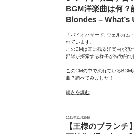
予
BGM洋楽曲は何？誰
告
Blondes – What’s
編
CM
の
「バイオハザード: ウェルカム
主
れています。
題
このCMは耳に残る洋楽曲が流
歌
部隊が探索する様子が特徴的で
曲
は
このCMの中で流れているBG
何？
曲？調べてみました！！
誰
の
“【バ
続きを読む
歌？
イ
【小
オ
松
ハ
菜
投
2021年11月20日
ザ
稿
【王様のブランチ
奈
日:
ー
｜