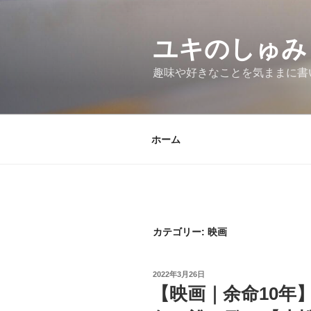
コ
ン
テ
ユキのしゅみ
ン
趣味や好きなことを気ままに書
ツ
へ
ス
キ
ホーム
ッ
プ
カテゴリー: 映画
投
2022年3月26日
稿
【映画｜余命10年
日: