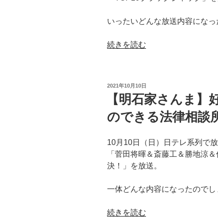
CM
潜
の
いったいどんな放送内容になっ
入
主
捜
題
“【映
続きを読む
査
歌・
画】
映
挿
制
画
入
作
特
投
2021年10月10日
歌
本
集
稿
【明石家さんま】
の
日:
数
2
BGM
のできる法律相談
の
選
洋
多
は
楽
い
何？
10月10日（日）日テレ系列で
曲
国
【映
「菅田将暉＆斎藤工＆勝地涼＆
は
ラ
画
決！」を放送。
何？
ン
コ
誰
キ
ー
一体どんな内容になったのでし
の
ン
ナ
曲？
グ
ー】”
“【明
続きを読む
【4