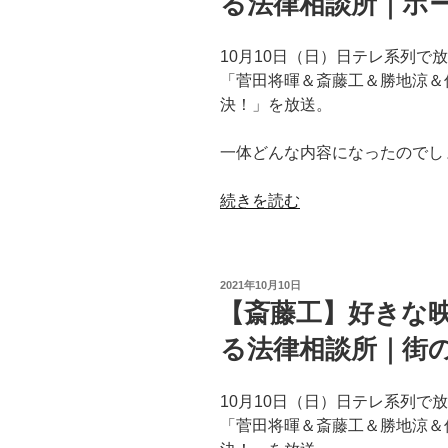
る法律相談所｜ホ
ラ
映
イ
画
フ・
10月10日（日）日テレ系列で
は
イ
「菅田将暉＆斎藤工＆勝地涼＆
何？
ズ・
決！」を放送。
【行
ビ
列
ュ
一体どんな内容になったのでし
の
ー
で
テ
“【菅
続きを読む
き
ィ
田
る
フ
将
法
ル
暉】
律
投
2021年10月10日
｜
好
稿
【斎藤工】好きな
相
さ
日:
き
談
と
る法律相談所｜街
な
所
う
映
｜
き
画
10月10日（日）日テレ系列で
ぐ
び
は
「菅田将暉＆斎藤工＆勝地涼＆
る
畑
何？