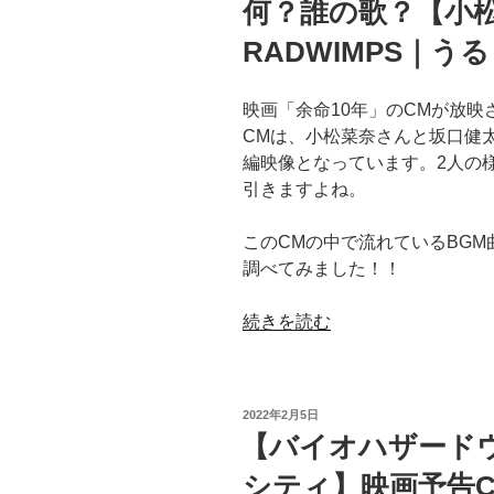
何？誰の歌？【小
RADWIMPS｜う
映画「余命10年」のCMが放映
CMは、小松菜奈さんと坂口健
編映像となっています。2人の
引きますよね。
このCMの中で流れているBG
調べてみました！！
“【映
続きを読む
画
｜
余
投
2022年2月5日
命
稿
【バイオハザード
日:
10
シティ】映画予告
年】