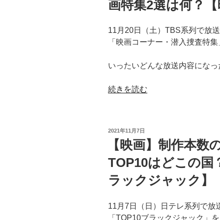
画特集2選は何？
ド
坂
ウ
口
ェ
11月20日（土）TBS系列で
健
ル
「映画コーナー・潜入捜査特集
太
カ
郎
ム
いったいどんな放送内容になっ
｜
ト
RADWIMPS
ゥ
“【王
続きを読む
｜
ラ
様
う
ク
の
る
ー
ブ
う
ン
投
2021年11月7日
ラ
び
稿
【映画】制作本数
シ
日:
ン
と】”
テ
TOP10はどこの国
チ】
の
ィ】
紹
ラックジャック】
映
介
画
さ
予
11月7日（日）日テレ系列で放
れ
告
「TOP10ブラックジャック」
た