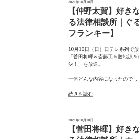
投
2021年10月10日
ク】”
き
律
稿
【仲野太賀】好き
の
日:
な
相
る法律相談所｜ぐ
映
談
画
所
フランキー】
は
｜
何？
ボ
10月10日（日）日テレ系列で
【行
デ
「菅田将暉＆斎藤工＆勝地涼＆
列
ィ
決！」を放送。
の
ー
で
ガ
一体どんな内容になったのでし
き
ー
る
ド】”
“【仲
続きを読む
法
の
野
律
太
相
賀】
談
投
2021年10月10日
好
所
稿
【菅田将暉】好き
日:
き
｜
な