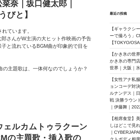
松菜奈｜坂口健太郎｜
るうびと】
最近の投稿
【ギャラクシー｜
されています。
ーで撮ろう」C
太郎さんがW主演の大ヒット作映画の予告
【TOKYO/OS
様子と流れているBGM曲が印象的で目を
【かき氷の世
かき氷の専門
世界｜大阪｜氷
M曲の主題歌は、一体何なのでしょうか？
【女性アナ私服
ョンコーデ対決
ルナンデス｜
戦 決勝ラウン
｜伊藤舞｜202
【相席食堂】美
ウェルカムトゥラクーン
しはどこで見
｜CYBERJAP
CMの主題歌・挿入歌の
クトボディ相席