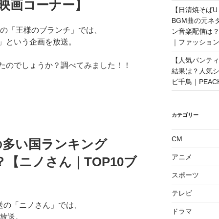
【映画コーナー】
【日清焼そばU.
BGM曲の元ネ
放送の「王様のブランチ」では、
ン音楽配信は？
」という企画を放送。
｜ファッショ
【人気パンティ
たのでしょうか？調べてみました！！
結果は？人気
ビ千鳥｜PEAC
カテゴリー
CM
の多い国ランキング
アニメ
？【ニノさん｜TOP10ブ
スポーツ
テレビ
送の「ニノさん」では、
ドラマ
を放送。