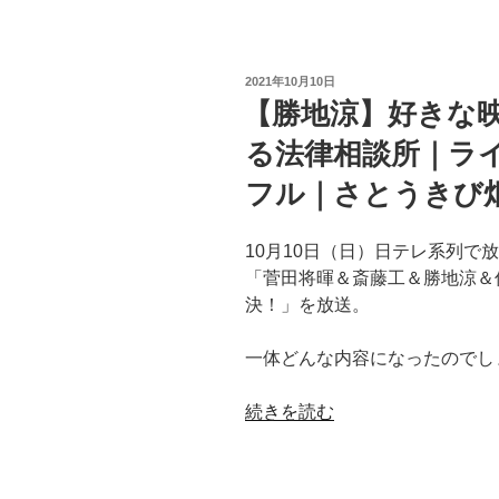
TOP10
の
石
Non
は
家
Blondes
ど
さ
–
こ
投
2021年10月10日
ん
稿
What’s
【勝地涼】好きな
の
日:
ま】
Up
国？
る法律相談所｜ラ
好
】”
【ニ
き
の
フル｜さとうきび
ノ
な
さ
映
ん
10月10日（日）日テレ系列で
画
｜
「菅田将暉＆斎藤工＆勝地涼＆
は
TOP10
決！」を放送。
何？
ブ
【行
ラ
一体どんな内容になったのでし
列
ッ
の
ク
“【勝
続きを読む
で
ジ
地
き
ャ
涼】
る
ッ
好
法