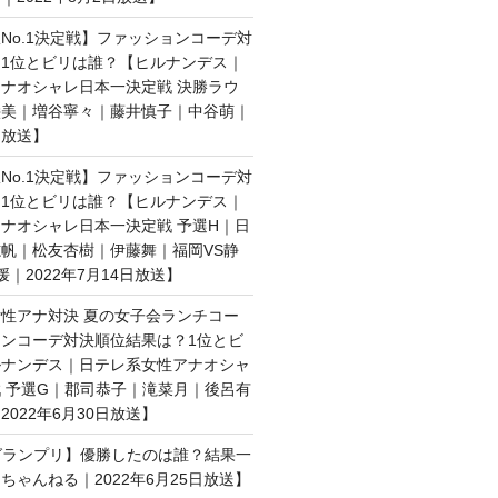
No.1決定戦】ファッションコーデ対
1位とビリは誰？【ヒルナンデス｜
ナオシャレ日本一決定戦 決勝ラウ
絵美｜増谷寧々｜藤井慎子｜中谷萌｜
日放送】
No.1決定戦】ファッションコーデ対
1位とビリは誰？【ヒルナンデス｜
ナオシャレ日本一決定戦 予選H｜日
帆｜松友杏樹｜伊藤舞｜福岡VS静
媛｜2022年7月14日放送】
性アナ対決 夏の女子会ランチコー
ンコーデ対決順位結果は？1位とビ
ルナンデス｜日テレ系女性アナオシャ
 予選G｜郡司恭子｜滝菜月｜後呂有
022年6月30日放送】
子グランプリ】優勝したのは誰？結果一
ちゃんねる｜2022年6月25日放送】