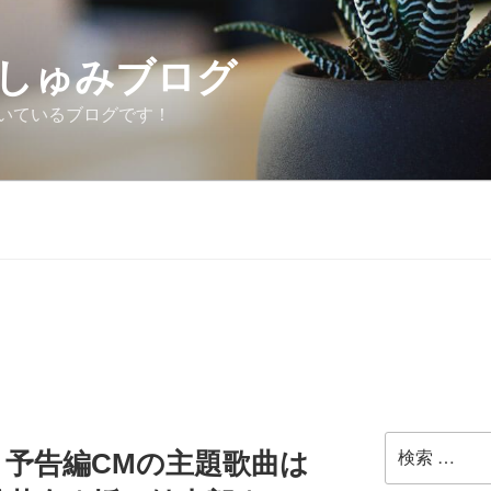
しゅみブログ
いているブログです！
検
】予告編CMの主題歌曲は
索: