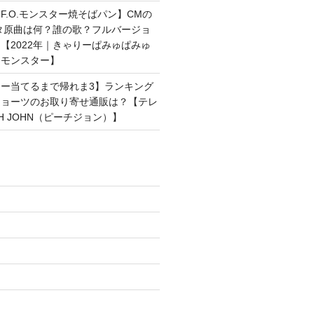
F.O.モンスター焼そばパン】CMの
タ原曲は何？誰の歌？フルバージョ
【2022年｜きゃりーぱみゅぱみゅ
ンモンスター】
ー当てるまで帰れま3】ランキング
ショーツのお取り寄せ通販は？【テレ
H JOHN（ピーチジョン）】