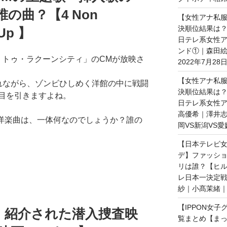
の曲？【4 Non
【女性アナ私服
決順位結果は？
 Up 】
日テレ系女性ア
ンド①｜森田
・トゥ・ラクーンシティ」のCMが放映さ
2022年7月28
【女性アナ私服
れながら、ゾンビひしめく洋館の中に戦闘
決順位結果は？
目を引きますよね。
日テレ系女性ア
高優希｜澤井志
M洋楽曲は、一体何なのでしょうか？誰の
岡VS新潟VS愛
【日本テレビ女
デ】ファッショ
リは誰？【ヒ
レ日本一決定戦
紗｜小髙茉緒｜2
【IPPON女
】紹介された潜入捜査映
覧まとめ【まっ