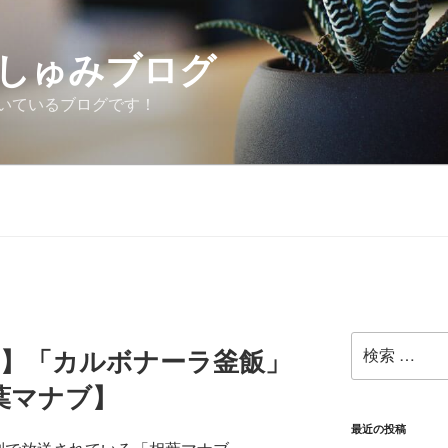
しゅみブログ
いているブログです！
検
リ】「カルボナーラ釜飯」
索:
葉マナブ】
最近の投稿