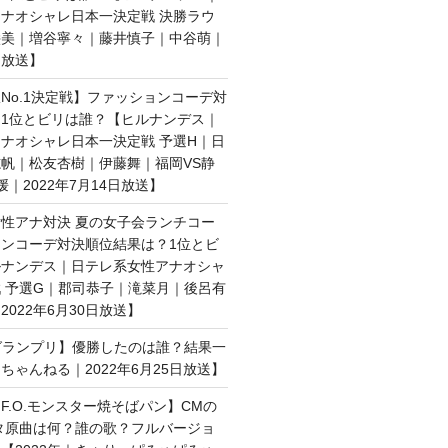
ナオシャレ日本一決定戦 決勝ラウ
絵美｜増谷寧々｜藤井慎子｜中谷萌｜
日放送】
No.1決定戦】ファッションコーデ対
1位とビリは誰？【ヒルナンデス｜
ナオシャレ日本一決定戦 予選H｜日
帆｜松友杏樹｜伊藤舞｜福岡VS静
媛｜2022年7月14日放送】
性アナ対決 夏の女子会ランチコー
ンコーデ対決順位結果は？1位とビ
ルナンデス｜日テレ系女性アナオシャ
 予選G｜郡司恭子｜滝菜月｜後呂有
022年6月30日放送】
子グランプリ】優勝したのは誰？結果一
ちゃんねる｜2022年6月25日放送】
F.O.モンスター焼そばパン】CMの
タ原曲は何？誰の歌？フルバージョ