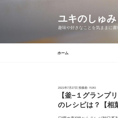
コ
ン
テ
ユキのしゅみ
ン
趣味や好きなことを気ままに書
ツ
へ
ス
キ
ホーム
ッ
プ
投
2021年7月27日
投稿者:
YUKI
稿
【釜−１グランプ
日:
のレシピは？【相