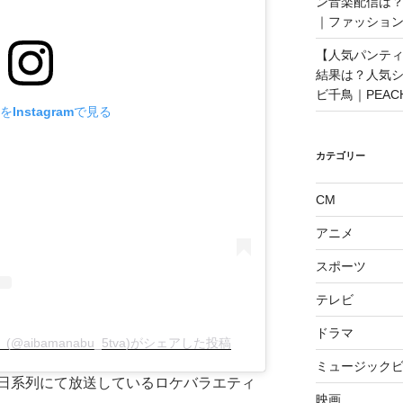
ン音楽配信は？
｜ファッショ
【人気パンティ
結果は？人気
ビ千鳥｜PEAC
Instagramで見る
カテゴリー
CM
アニメ
スポーツ
テレビ
ドラマ
aibamanabu_5tva)がシェアした投稿
ミュージックビ
日系列にて放送しているロケバラエティ
映画