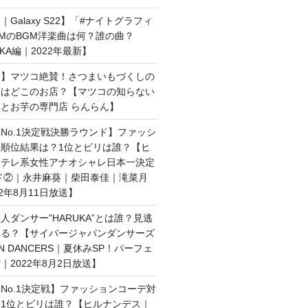
Galaxy S22】「#ナイトグラフィ
MのBGM洋楽曲は何？誰の曲？
AKA編｜2022年最新】
界】マツコ絶賛！さつまいもづくしの
店はどこのお店？【マツコの知らない
とお芋の専門店 らんらん】
No.1決定戦決勝ラウンド】ファッシ
順位結果は？1位とビリは誰？【ヒ
日テレ系女性アナオシャレ日本一決定
ド②｜永井麻葵｜柴田泰佳｜滝菜月
2年8月11日放送】
人ダンサー”HARUKA”とは誰？見逃
れる？【サイバージャパンダンサーズ
AN DANCERS｜夏休みSP！パーフェ
｜2022年8月2日放送】
No.1決定戦】ファッションコーデ対
1位とビリは誰？【ヒルナンデス｜