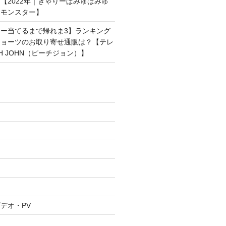
【2022年｜きゃりーぱみゅぱみゅ
ンモンスター】
ー当てるまで帰れま3】ランキング
ショーツのお取り寄せ通販は？【テレ
H JOHN（ピーチジョン）】
デオ・PV