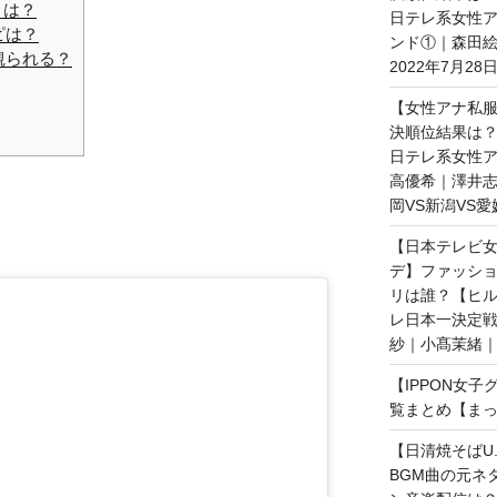
とは？
日テレ系女性ア
ピは？
ンド①｜森田
観られる？
2022年7月28
【女性アナ私服
決順位結果は？
日テレ系女性ア
高優希｜澤井志
岡VS新潟VS愛
【日本テレビ女
デ】ファッショ
リは誰？【ヒ
レ日本一決定戦
紗｜小髙茉緒｜2
【IPPON女
覧まとめ【まっ
【日清焼そばU.
BGM曲の元ネ