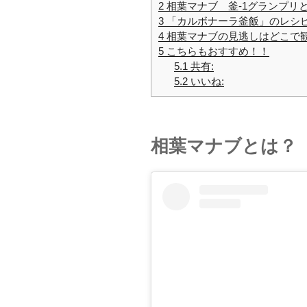
2
相葉マナブ 釜-1グランプリ
3
「カルボナーラ釜飯」のレシ
4
相葉マナブの見逃しはどこで
5
こちらもおすすめ！！
5.1
共有:
5.2
いいね:
相葉マナブとは？