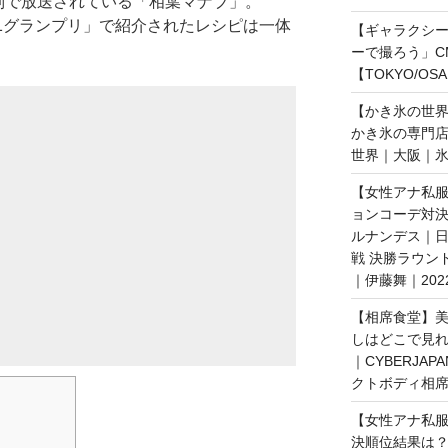
列で放送されている「相葉マナブ」。
-1グランプリ」で紹介されたレシピは一体
【ギャラクシー｜
ーで撮ろう」C
【TOKYO/OS
【かき氷の世
かき氷の専門
世界｜大阪｜氷
【女性アナ私服
ョンコーデ対決
ルナンデス｜
戦 決勝ラウン
｜伊藤舞｜202
【相席食堂】美
しはどこで見
｜CYBERJAP
クトボディ相席
【女性アナ私服
決順位結果は？