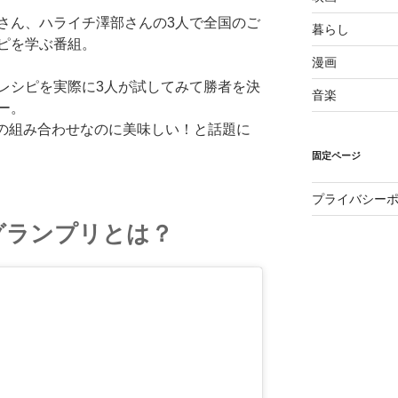
さん、ハライチ澤部さんの3人で全国のご
暮らし
ピを学ぶ番組。
漫画
レシピを実際に3人が試してみて勝者を決
音楽
ー。
種の組み合わせなのに美味しい！と話題に
固定ページ
プライバシー
グランプリとは？