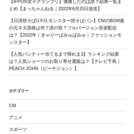
【IPPON女子グランプリ】優勝したのは誰？結果一覧ま
とめ【まっちゃんねる｜2022年6月25日放送】
【日清焼そばU.F.O.モンスター焼そばパン】CMのBGM曲
の元ネタ原曲は何？誰の歌？フルバージョン音楽配信
は？【2022年｜きゃりーぱみゅぱみゅ｜ファッションモ
ンスター】
【人気パンティー当てるまで帰れま3】ランキング結果
は？人気ショーツのお取り寄せ通販は？【テレビ千鳥｜
PEACH JOHN（ピーチジョン）】
カテゴリー
CM
アニメ
スポーツ