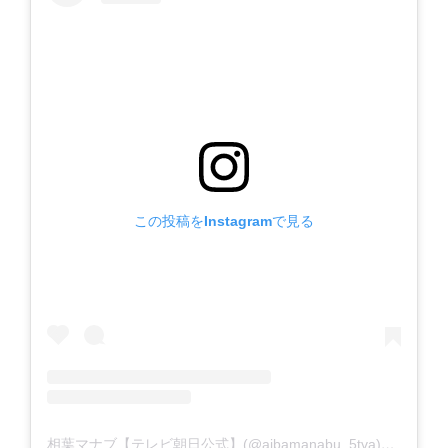
この投稿をInstagramで見る
相葉マナブ【テレビ朝日公式】(@aibamanabu_5tva)がシェアした投稿