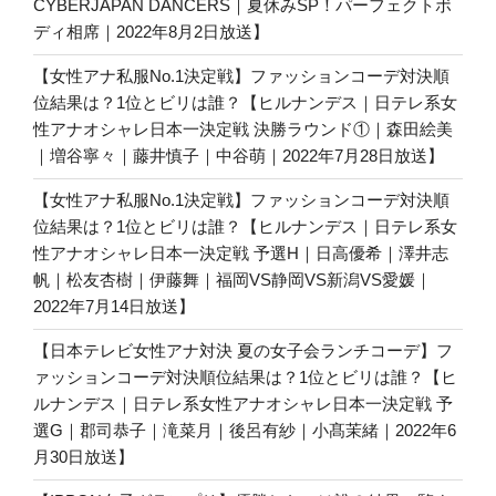
CYBERJAPAN DANCERS｜夏休みSP！パーフェクトボ
ディ相席｜2022年8月2日放送】
【女性アナ私服No.1決定戦】ファッションコーデ対決順
位結果は？1位とビリは誰？【ヒルナンデス｜日テレ系女
性アナオシャレ日本一決定戦 決勝ラウンド①｜森田絵美
｜増谷寧々｜藤井慎子｜中谷萌｜2022年7月28日放送】
【女性アナ私服No.1決定戦】ファッションコーデ対決順
位結果は？1位とビリは誰？【ヒルナンデス｜日テレ系女
性アナオシャレ日本一決定戦 予選H｜日高優希｜澤井志
帆｜松友杏樹｜伊藤舞｜福岡VS静岡VS新潟VS愛媛｜
2022年7月14日放送】
【日本テレビ女性アナ対決 夏の女子会ランチコーデ】フ
ァッションコーデ対決順位結果は？1位とビリは誰？【ヒ
ルナンデス｜日テレ系女性アナオシャレ日本一決定戦 予
選G｜郡司恭子｜滝菜月｜後呂有紗｜小髙茉緒｜2022年6
月30日放送】