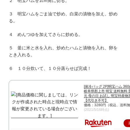
２ 明宝ハムを1cm角に切る。
３ 明宝ハムをごま油で炒め、白菜の漬物を加え、炒め
る。
４ めんつゆを加えてさらに炒める。
５ 釜に米と水を入れ、炒めたハムと漬物を入れ、卵を
とき入れる。
６ １０分炊いて、１０分蒸らせば完成！
[保冷バッグ 2P]明宝ハム 360
岐阜県郡上市 明宝 送料無料 
元 母の日 お試し 明宝特産物
【代引き不可】
価格：3280円（税込、送料無
(2021/5/16時点)