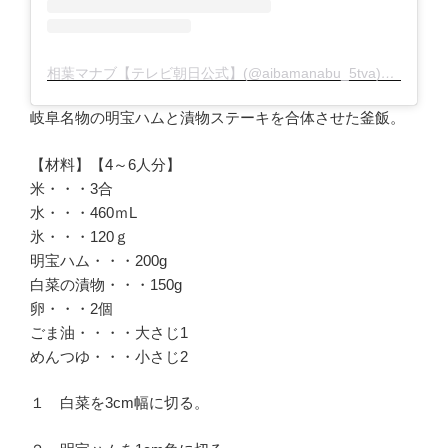
相葉マナブ【テレビ朝日公式】(@aibamanabu_5tva)がシェアした投稿
岐阜名物の明宝ハムと漬物ステーキを合体させた釜飯。
【材料】【4～6人分】
米・・・3合
水・・・460ｍL
氷・・・120ｇ
明宝ハム・・・200g
白菜の漬物・・・150g
卵・・・2個
ごま油・・・・大さじ1
めんつゆ・・・小さじ2
１ 白菜を3cm幅に切る。