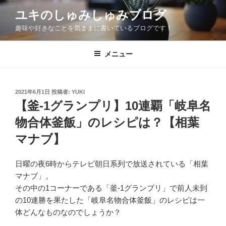
コ
ユキのしゅみしゅみブログ
ン
趣味や好きなことを気ままに書いているブログです！
テ
ン
ツ
メニュー
へ
ス
キ
投
2021年6月1日
投稿者:
YUKI
稿
ッ
【釜-1グランプリ】10連覇「岐阜名
日:
プ
物合体釜飯」のレシピは？【相葉
マナブ】
日曜の夜6時からテレビ朝日系列で放送されている「相葉
マナブ」。
その中の1コーナーである「釜-1グランプリ」で前人未到
の10連勝を果たした「岐阜名物合体釜飯」のレシピは一
体どんなものなのでしょうか？