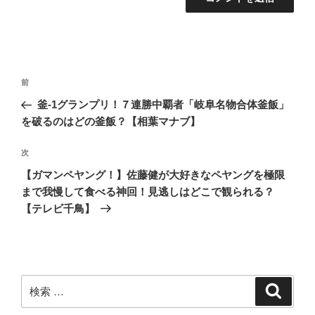
投
過
前
稿
去
釜-1グランプリ！７連勝中覇者「岐阜名物合体釜飯」
ナ
の
を破るのはどの釜飯？【相葉マナブ】
ビ
投
稿
ゲ
次
次
の
ー
【ガマンペヤング！】佐藤健が大好きなペヤングを極限
投
シ
まで我慢して食べる神回！見逃しはどこで観られる？
稿
【テレビ千鳥】
ョ
ン
検
検
索
索: