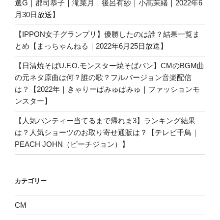
選G｜郡司恭子｜滝菜月｜後呂有紗｜小髙茉緒｜2022年6
月30日放送】
【IPPON女子グランプリ】優勝したのは誰？結果一覧ま
とめ【まっちゃんねる｜2022年6月25日放送】
【日清焼そばU.F.O.モンスター焼そばパン】CMのBGM曲
の元ネタ原曲は何？誰の歌？フルバージョン音楽配信
は？【2022年｜きゃりーぱみゅぱみゅ｜ファッションモ
ンスター】
【人気パンティー当てるまで帰れま3】ランキング結果
は？人気ショーツのお取り寄せ通販は？【テレビ千鳥｜
PEACH JOHN（ピーチジョン）】
カテゴリー
CM