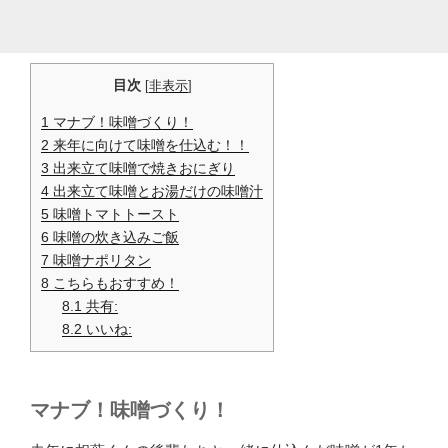
目次
[
非表示
]
1
マナブ！味噌づくり！
2
来年に向けて味噌を仕込む！！
3
出来立て味噌で焼きおにぎり
4
出来立て味噌とお湯だけの味噌汁
5
味噌トマトトースト
6
味噌の炊き込みご飯
7
味噌ナポリタン
8
こちらもおすすめ！
8.1
共有:
8.2
いいね:
マナブ！味噌づくり！