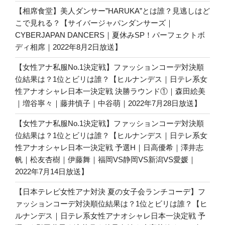
【相席食堂】美人ダンサー”HARUKA”とは誰？見逃しはど
こで見れる？【サイバージャパンダンサーズ｜
CYBERJAPAN DANCERS｜夏休みSP！パーフェクトボ
ディ相席｜2022年8月2日放送】
【女性アナ私服No.1決定戦】ファッションコーデ対決順
位結果は？1位とビリは誰？【ヒルナンデス｜日テレ系女
性アナオシャレ日本一決定戦 決勝ラウンド①｜森田絵美
｜増谷寧々｜藤井慎子｜中谷萌｜2022年7月28日放送】
【女性アナ私服No.1決定戦】ファッションコーデ対決順
位結果は？1位とビリは誰？【ヒルナンデス｜日テレ系女
性アナオシャレ日本一決定戦 予選H｜日高優希｜澤井志
帆｜松友杏樹｜伊藤舞｜福岡VS静岡VS新潟VS愛媛｜
2022年7月14日放送】
【日本テレビ女性アナ対決 夏の女子会ランチコーデ】フ
ァッションコーデ対決順位結果は？1位とビリは誰？【ヒ
ルナンデス｜日テレ系女性アナオシャレ日本一決定戦 予