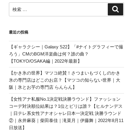
検
検
索
索:
最近の投稿
【ギャラクシー｜Galaxy S22】「#ナイトグラフィーで撮
ろう」CMのBGM洋楽曲は何？誰の曲？
【TOKYO/OSAKA編｜2022年最新】
【かき氷の世界】マツコ絶賛！さつまいもづくしのかき
氷の専門店はどこのお店？【マツコの知らない世界｜大
阪｜氷とお芋の専門店 らんらん】
【女性アナ私服No.1決定戦決勝ラウンド】ファッション
コーデ対決順位結果は？1位とビリは誰？【ヒルナンデス
｜日テレ系女性アナオシャレ日本一決定戦 決勝ラウンド
②｜永井麻葵｜柴田泰佳｜滝菜月｜伊藤舞｜2022年8月11
日放送】