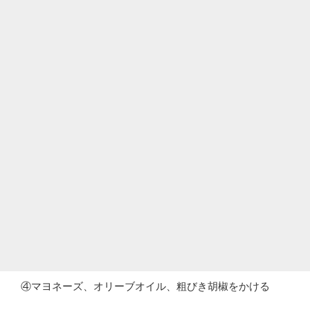
④マヨネーズ、オリーブオイル、粗びき胡椒をかける