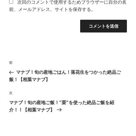
次回のコメントで使用するためブラウザーに自分の名
前、メールアドレス、サイトを保存する。
投
過
前
稿
去
マナブ！旬の産地ごはん！落花生をつかった絶品ご
ナ
の
飯！【相葉マナブ】
ビ
投
稿
ゲ
次
次
の
ー
マナブ！旬の産地ご飯！”栗”を使った絶品ご飯を紹
投
シ
介！！【相葉マナブ】
稿
ョ
ン