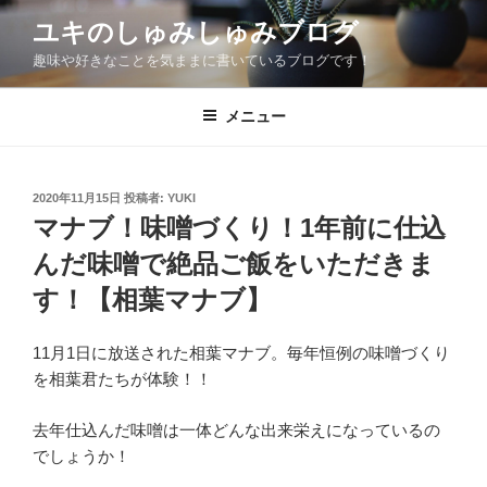
コ
ユキのしゅみしゅみブログ
ン
趣味や好きなことを気ままに書いているブログです！
テ
ン
ツ
メニュー
へ
ス
キ
投
2020年11月15日
投稿者:
YUKI
稿
ッ
マナブ！味噌づくり！1年前に仕込
日:
プ
んだ味噌で絶品ご飯をいただきま
す！【相葉マナブ】
11月1日に放送された相葉マナブ。毎年恒例の味噌づくり
を相葉君たちが体験！！
去年仕込んだ味噌は一体どんな出来栄えになっているの
でしょうか！