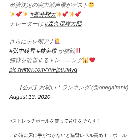
出演決定の実力派声優がゲスト
#蒼井翔太
ナレーターは
#森久保祥太郎
さらにテレ朝アナ
#弘中綾香
#林美桜
が挑戦
猫背を改善するトレーニング
pic.twitter.com/YvFjpuJMyq
— 【公式】お願い！ランキング (@onegairank)
August 13, 2020
○ストレッチポールを使って背中をそらす！
この時に床に手がつかないと猫背レベル高め！！ポール