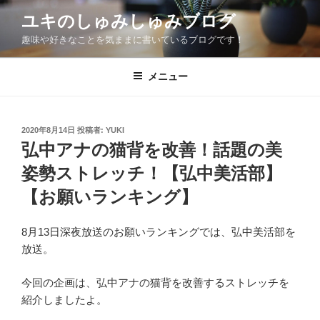
コ
ユキのしゅみしゅみブログ
ン
趣味や好きなことを気ままに書いているブログです！
テ
ン
ツ
メニュー
へ
ス
キ
投
2020年8月14日
投稿者:
YUKI
稿
ッ
弘中アナの猫背を改善！話題の美
日:
プ
姿勢ストレッチ！【弘中美活部】
【お願いランキング】
8月13日深夜放送のお願いランキングでは、弘中美活部を
放送。
今回の企画は、弘中アナの猫背を改善するストレッチを
紹介しましたよ。