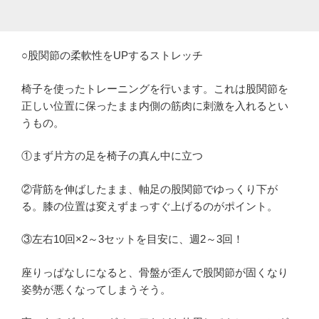
○股関節の柔軟性をUPするストレッチ
椅子を使ったトレーニングを行います。これは股関節を
正しい位置に保ったまま内側の筋肉に刺激を入れるとい
うもの。
①まず片方の足を椅子の真ん中に立つ
②背筋を伸ばしたまま、軸足の股関節でゆっくり下が
る。膝の位置は変えずまっすぐ上げるのがポイント。
③左右10回×2～3セットを目安に、週2～3回！
座りっぱなしになると、骨盤が歪んで股関節が固くなり
姿勢が悪くなってしまうそう。