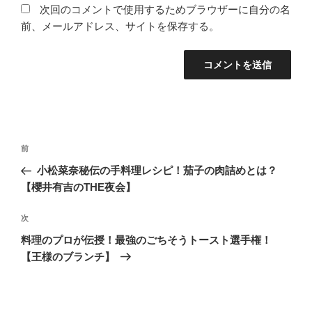
次回のコメントで使用するためブラウザーに自分の名
前、メールアドレス、サイトを保存する。
投
過
前
稿
去
小松菜奈秘伝の手料理レシピ！茄子の肉詰めとは？
ナ
の
【櫻井有吉のTHE夜会】
ビ
投
稿
ゲ
次
次
の
ー
料理のプロが伝授！最強のごちそうトースト選手権！
投
シ
【王様のブランチ】
稿
ョ
ン