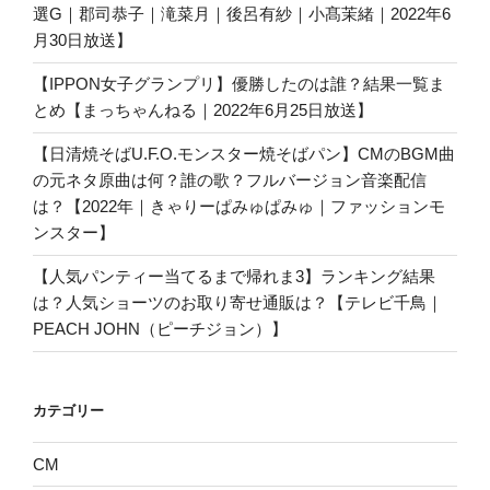
選G｜郡司恭子｜滝菜月｜後呂有紗｜小髙茉緒｜2022年6
月30日放送】
【IPPON女子グランプリ】優勝したのは誰？結果一覧ま
とめ【まっちゃんねる｜2022年6月25日放送】
【日清焼そばU.F.O.モンスター焼そばパン】CMのBGM曲
の元ネタ原曲は何？誰の歌？フルバージョン音楽配信
は？【2022年｜きゃりーぱみゅぱみゅ｜ファッションモ
ンスター】
【人気パンティー当てるまで帰れま3】ランキング結果
は？人気ショーツのお取り寄せ通販は？【テレビ千鳥｜
PEACH JOHN（ピーチジョン）】
カテゴリー
CM