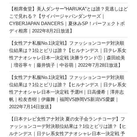
【相席食堂】美人ダンサー”HARUKA”とは誰？見逃しはど
こで見れる？【サイバージャパンダンサーズ｜
CYBERJAPAN DANCERS｜夏休みSP！パーフェクトボ
ディ相席｜2022年8月2日放送】
【女性アナ私服No.1決定戦】ファッションコーデ対決順
位結果は？1位とビリは誰？【ヒルナンデス｜日テレ系女
性アナオシャレ日本一決定戦 決勝ラウンド①｜森田絵美
｜増谷寧々｜藤井慎子｜中谷萌｜2022年7月28日放送】
【女性アナ私服No.1決定戦】ファッションコーデ対決順
位結果は？1位とビリは誰？【ヒルナンデス｜日テレ系女
性アナオシャレ日本一決定戦 予選H｜日高優希｜澤井志
帆｜松友杏樹｜伊藤舞｜福岡VS静岡VS新潟VS愛媛｜
2022年7月14日放送】
【日本テレビ女性アナ対決 夏の女子会ランチコーデ】フ
ァッションコーデ対決順位結果は？1位とビリは誰？【ヒ
ルナンデス｜日テレ系女性アナオシャレ日本一決定戦 予