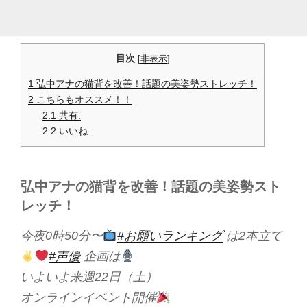
目次
[
非表示
]
1
弘中アナの猫背を改善！話題の美姿勢ストレッチ！
2
こちらもオススメ！！
2.1
共有:
2.2
いいね:
弘中アナの猫背を改善！話題の美姿勢スト
レッチ！
今夜0時50分〜
#お願いランキング
は2本立て
#声優
企画は
いよいよ来週22日（土）
オンラインイベント開催