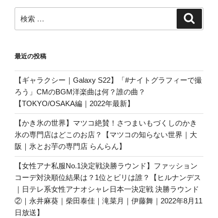
検
検
索
索:
最近の投稿
【ギャラクシー｜Galaxy S22】「#ナイトグラフィーで撮
ろう」CMのBGM洋楽曲は何？誰の曲？
【TOKYO/OSAKA編｜2022年最新】
【かき氷の世界】マツコ絶賛！さつまいもづくしのかき
氷の専門店はどこのお店？【マツコの知らない世界｜大
阪｜氷とお芋の専門店 らんらん】
【女性アナ私服No.1決定戦決勝ラウンド】ファッション
コーデ対決順位結果は？1位とビリは誰？【ヒルナンデス
｜日テレ系女性アナオシャレ日本一決定戦 決勝ラウンド
②｜永井麻葵｜柴田泰佳｜滝菜月｜伊藤舞｜2022年8月11
日放送】