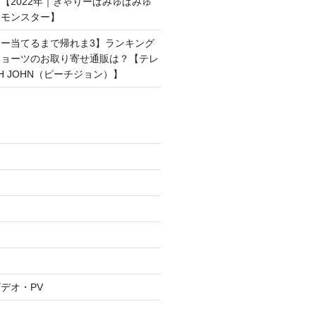
【2022年｜きゃりーぱみゅぱみゅ
ンモンスター】
ー当てるまで帰れま3】ランキング
ショーツのお取り寄せ通販は？【テレ
H JOHN（ピーチジョン）】
デオ・PV