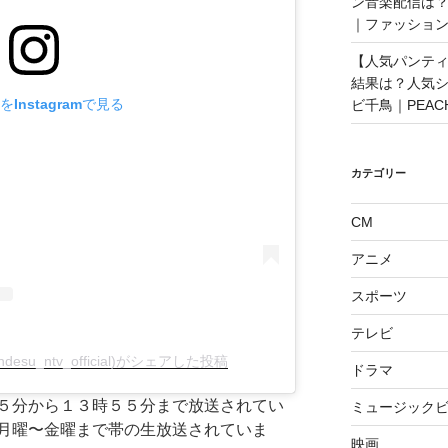
ン音楽配信は？
｜ファッショ
【人気パンティ
結果は？人気
Instagramで見る
ビ千鳥｜PEAC
カテゴリー
CM
アニメ
スポーツ
テレビ
desu_ntv_official)がシェアした投稿
ドラマ
５分から１３時５５分まで放送されてい
ミュージックビ
月曜〜金曜まで帯の生放送されていま
映画