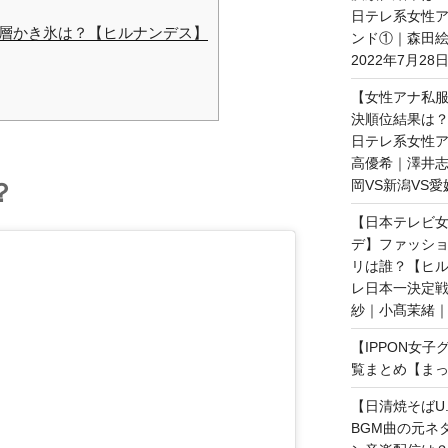
日テレ系女性ア
層かき氷は？【ヒルナンデス】
ンド①｜森田
2022年7月28
【女性アナ私服
決順位結果は？
日テレ系女性ア
高優希｜澤井志
岡VS新潟VS愛
？
【日本テレビ女
デ】ファッショ
リは誰？【ヒ
レ日本一決定戦
紗｜小髙茉緒｜2
【IPPON女
覧まとめ【まっ
【日清焼そばU.
BGM曲の元ネ