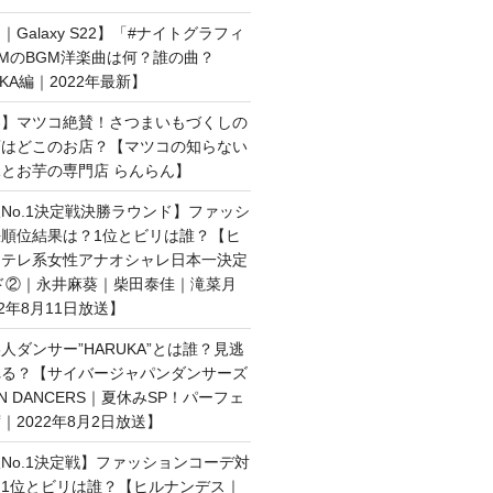
Galaxy S22】「#ナイトグラフィ
MのBGM洋楽曲は何？誰の曲？
AKA編｜2022年最新】
界】マツコ絶賛！さつまいもづくしの
店はどこのお店？【マツコの知らない
とお芋の専門店 らんらん】
No.1決定戦決勝ラウンド】ファッシ
順位結果は？1位とビリは誰？【ヒ
日テレ系女性アナオシャレ日本一決定
ド②｜永井麻葵｜柴田泰佳｜滝菜月
2年8月11日放送】
人ダンサー”HARUKA”とは誰？見逃
れる？【サイバージャパンダンサーズ
AN DANCERS｜夏休みSP！パーフェ
｜2022年8月2日放送】
No.1決定戦】ファッションコーデ対
1位とビリは誰？【ヒルナンデス｜