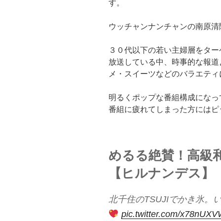
す。
ウッチャンナンチャンの南原清
３０代以下の若い主婦層をター
放送している中、時事的な報道
メ・スイーツなどのバラエティ
明るくポップな番組構成になっ
番組に疲れてしまった方にはピ
めるる絶賛！高級
【ヒルナンデス】
北千住のTSUJIでかき氷
pic.twitter.com/x78nUX