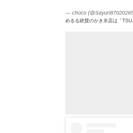
— choco (@Sayuri8702026
めるる絶賛のかき氷店は「TSU