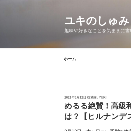
コ
ン
テ
ユキのしゅみ
ン
趣味や好きなことを気ままに書
ツ
へ
ス
キ
ホーム
ッ
プ
投
2021年8月12日
投稿者:
YUKI
稿
めるる絶賛！高級
日:
は？【ヒルナンデ