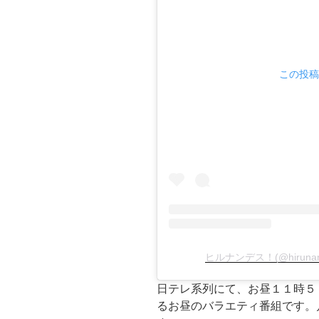
この投稿を
ヒルナンデス！(@hirunan
日テレ系列にて、お昼１１時５
るお昼のバラエティ番組です。