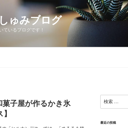
しゅみブログ
いているブログです！
検
和菓子屋が作るかき氷
索:
ス】
最近の投稿