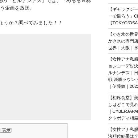
放送の「ヒルナンデス」では、「めるる＆林
いう企画を放送。
【ギャラクシー｜
ーで撮ろう」C
ょうか？調べてみました！！
【TOKYO/OS
【かき氷の世
かき氷の専門
世界｜大阪｜氷
【女性アナ私服
ョンコーデ対決
ルナンデス｜
戦 決勝ラウン
｜伊藤舞｜202
【相席食堂】美
しはどこで見
｜CYBERJAP
クトボディ相席
【女性アナ私服
非表示
]
決順位結果は？