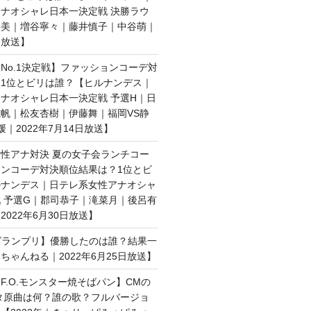
ナオシャレ日本一決定戦 決勝ラウ
絵美｜増谷寧々｜藤井慎子｜中谷萌｜
日放送】
No.1決定戦】ファッションコーデ対
1位とビリは誰？【ヒルナンデス｜
ナオシャレ日本一決定戦 予選H｜日
帆｜松友杏樹｜伊藤舞｜福岡VS静
媛｜2022年7月14日放送】
性アナ対決 夏の女子会ランチコー
ンコーデ対決順位結果は？1位とビ
ルナンデス｜日テレ系女性アナオシャ
 予選G｜郡司恭子｜滝菜月｜後呂有
022年6月30日放送】
子グランプリ】優勝したのは誰？結果一
ちゃんねる｜2022年6月25日放送】
F.O.モンスター焼そばパン】CMの
タ原曲は何？誰の歌？フルバージョ