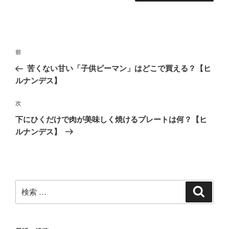
投
過
前
稿
去
苦くない甘い「子供ピーマン」はどこで買える？【ヒ
ナ
の
ルナンデス】
ビ
投
稿
ゲ
次
次
の
ー
下にひくだけで肉が美味しく焼けるプレートは何？【ヒ
投
シ
ルナンデス】
稿
ョ
ン
検
検
索
索: