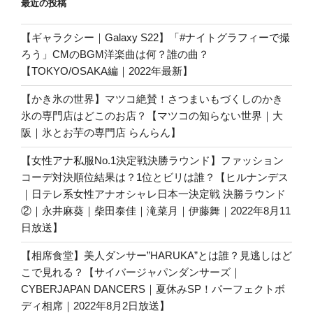
最近の投稿
【ギャラクシー｜Galaxy S22】「#ナイトグラフィーで撮
ろう」CMのBGM洋楽曲は何？誰の曲？
【TOKYO/OSAKA編｜2022年最新】
【かき氷の世界】マツコ絶賛！さつまいもづくしのかき
氷の専門店はどこのお店？【マツコの知らない世界｜大
阪｜氷とお芋の専門店 らんらん】
【女性アナ私服No.1決定戦決勝ラウンド】ファッション
コーデ対決順位結果は？1位とビリは誰？【ヒルナンデス
｜日テレ系女性アナオシャレ日本一決定戦 決勝ラウンド
②｜永井麻葵｜柴田泰佳｜滝菜月｜伊藤舞｜2022年8月11
日放送】
【相席食堂】美人ダンサー”HARUKA”とは誰？見逃しはど
こで見れる？【サイバージャパンダンサーズ｜
CYBERJAPAN DANCERS｜夏休みSP！パーフェクトボ
ディ相席｜2022年8月2日放送】