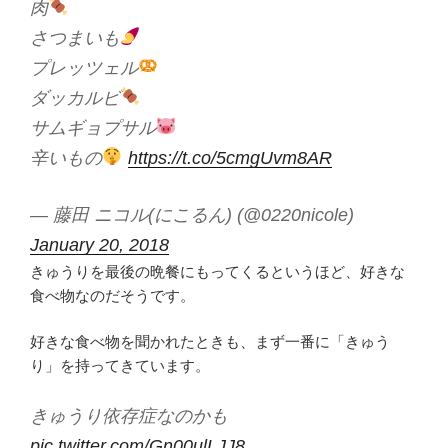
肉
さつまいも
プレッツェル
ダッカルビ
サムギョプサル
辛いもの
https://t.co/5cmgUvm8AR
— 藤田 ニコル(にこるん) (@0220nicole)
January 20, 2018
きゅうりを最後の晩餐にもってくるというほど、好きな
食べ物なのだそうです。
好きな食べ物を聞かれたときも、まず一番に「きゅう
り」を持ってきています。
きゅうり依存症なのかも
pic.twitter.com/Gn00ulLJJ8