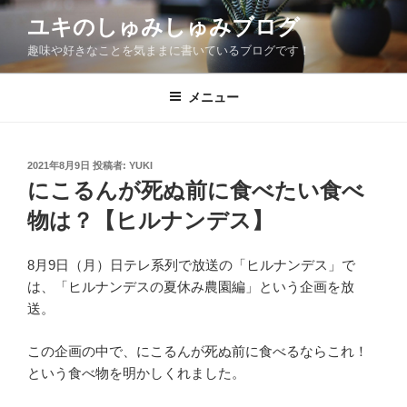
コ
ユキのしゅみしゅみブログ
ン
趣味や好きなことを気ままに書いているブログです！
テ
ン
ツ
メニュー
へ
ス
キ
投
2021年8月9日
投稿者:
YUKI
稿
ッ
にこるんが死ぬ前に食べたい食べ
日:
プ
物は？【ヒルナンデス】
8月9日（月）日テレ系列で放送の「ヒルナンデス」で
は、「ヒルナンデスの夏休み農園編」という企画を放
送。
この企画の中で、にこるんが死ぬ前に食べるならこれ！
という食べ物を明かしくれました。