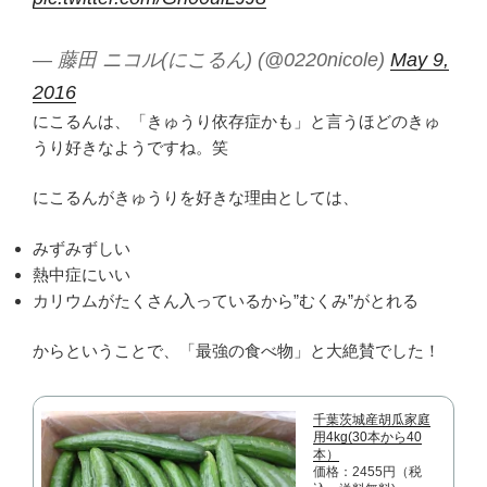
— 藤田 ニコル(にこるん) (@0220nicole)
May 9,
2016
にこるんは、「きゅうり依存症かも」と言うほどのきゅ
うり好きなようですね。笑
にこるんがきゅうりを好きな理由としては、
みずみずしい
熱中症にいい
カリウムがたくさん入っているから”むくみ”がとれる
からということで、「最強の食べ物」と大絶賛でした！
千葉茨城産胡瓜家庭
用4kg(30本から40
本）
価格：2455円（税