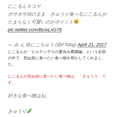
にこるん６コマ
ボサボサ頭のまま、きゅうり食べるにこるんが
たまらなく可愛いのがポイント
pic.twitter.com/BcioLxG7lj
— み ん @にこちゅう (@FTobg)
April 21, 2017
にこるんが「ヒルナンデスの夏休み農園編」という企画
の中で、死ぬ前に食べたい食べ物を明かしてくれまし
た。
にこるんが死ぬ前に食べたい食べ物は、「きゅうり」で
す。
好きな食べ物はね、
きゅうり