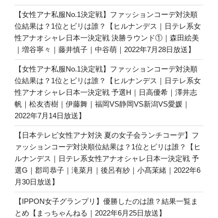
【女性アナ私服No.1決定戦】ファッションコーデ対決順
位結果は？1位とビリは誰？【ヒルナンデス｜日テレ系女
性アナオシャレ日本一決定戦 決勝ラウンド①｜森田絵美
｜増谷寧々｜藤井慎子｜中谷萌｜2022年7月28日放送】
【女性アナ私服No.1決定戦】ファッションコーデ対決順
位結果は？1位とビリは誰？【ヒルナンデス｜日テレ系女
性アナオシャレ日本一決定戦 予選H｜日高優希｜澤井志
帆｜松友杏樹｜伊藤舞｜福岡VS静岡VS新潟VS愛媛｜
2022年7月14日放送】
【日本テレビ女性アナ対決 夏の女子会ランチコーデ】フ
ァッションコーデ対決順位結果は？1位とビリは誰？【ヒ
ルナンデス｜日テレ系女性アナオシャレ日本一決定戦 予
選G｜郡司恭子｜滝菜月｜後呂有紗｜小髙茉緒｜2022年6
月30日放送】
【IPPON女子グランプリ】優勝したのは誰？結果一覧ま
とめ【まっちゃんねる｜2022年6月25日放送】