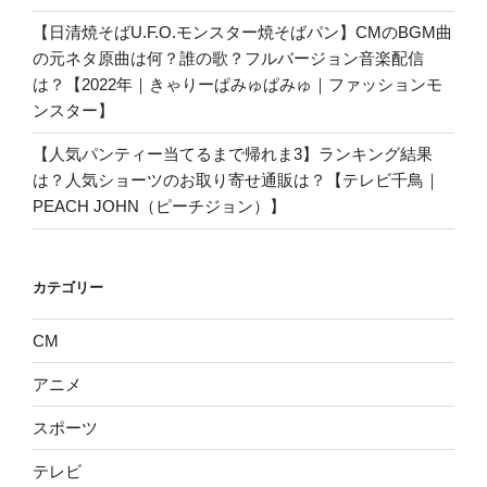
【日清焼そばU.F.O.モンスター焼そばパン】CMのBGM曲
の元ネタ原曲は何？誰の歌？フルバージョン音楽配信
は？【2022年｜きゃりーぱみゅぱみゅ｜ファッションモ
ンスター】
【人気パンティー当てるまで帰れま3】ランキング結果
は？人気ショーツのお取り寄せ通販は？【テレビ千鳥｜
PEACH JOHN（ピーチジョン）】
カテゴリー
CM
アニメ
スポーツ
テレビ