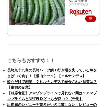
込、送料無料)
(2021/8/9時点)
楽
天
で
購
入
こちらもおすすめ！！
長崎九十九島の長崎ハーブ鯖！行き場を失っている魚を
さばいて食す！【桐山クック】【ヒルナンデス】
歌うだけで副業！？ヒルナンデスで紹介された副業は？
【主婦の副業】
【相席食堂】アマゾンプライムで見れない回は？アマゾ
ンプライムとNETFLIXどっちが良い？【千鳥】
出前館のレビューを書きたいのに書けない！レビューの