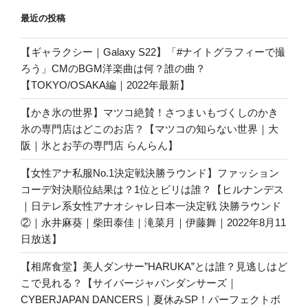
最近の投稿
【ギャラクシー｜Galaxy S22】「#ナイトグラフィーで撮
ろう」CMのBGM洋楽曲は何？誰の曲？
【TOKYO/OSAKA編｜2022年最新】
【かき氷の世界】マツコ絶賛！さつまいもづくしのかき
氷の専門店はどこのお店？【マツコの知らない世界｜大
阪｜氷とお芋の専門店 らんらん】
【女性アナ私服No.1決定戦決勝ラウンド】ファッション
コーデ対決順位結果は？1位とビリは誰？【ヒルナンデス
｜日テレ系女性アナオシャレ日本一決定戦 決勝ラウンド
②｜永井麻葵｜柴田泰佳｜滝菜月｜伊藤舞｜2022年8月11
日放送】
【相席食堂】美人ダンサー”HARUKA”とは誰？見逃しはど
こで見れる？【サイバージャパンダンサーズ｜
CYBERJAPAN DANCERS｜夏休みSP！パーフェクトボ