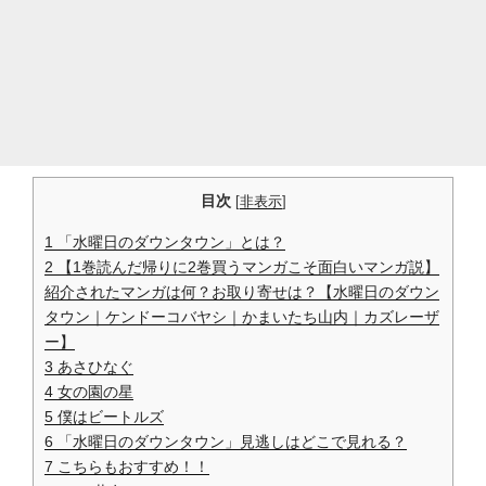
目次
[
非表示
]
1
「水曜日のダウンタウン」とは？
2
【1巻読んだ帰りに2巻買うマンガこそ面白いマンガ説】
紹介されたマンガは何？お取り寄せは？【水曜日のダウン
タウン｜ケンドーコバヤシ｜かまいたち山内｜カズレーザ
ー】
3
あさひなぐ
4
女の園の星
5
僕はビートルズ
6
「水曜日のダウンタウン」見逃しはどこで見れる？
7
こちらもおすすめ！！