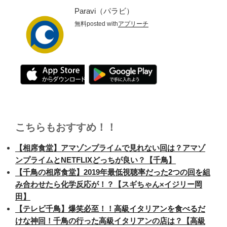
Paravi（パラビ）
無料
posted with
アプリーチ
こちらもおすすめ！！
【相席食堂】アマゾンプライムで見れない回は？アマゾ
ンプライムとNETFLIXどっちが良い？【千鳥】
【千鳥の相席食堂】2019年最低視聴率だった2つの回を組
み合わせたら化学反応が！？【スギちゃん×イジリー岡
田】
【テレビ千鳥】爆笑必至！！高級イタリアンを食べるだ
けな神回！千鳥の行った高級イタリアンの店は？【高級