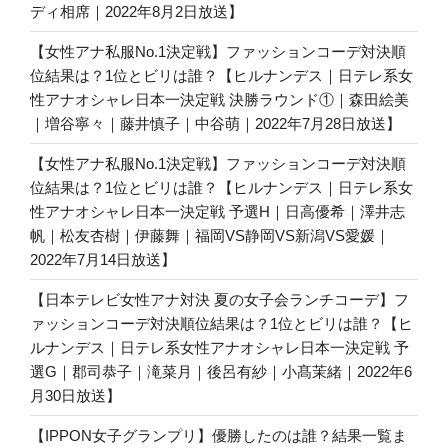
ディ相席｜2022年8月2日放送】
【女性アナ私服No.1決定戦】ファッションコーデ対決順
位結果は？1位とビリは誰？【ヒルナンデス｜日テレ系女
性アナオシャレ日本一決定戦 決勝ラウンド①｜森田絵美
｜増谷寧々｜藤井慎子｜中谷萌｜2022年7月28日放送】
【女性アナ私服No.1決定戦】ファッションコーデ対決順
位結果は？1位とビリは誰？【ヒルナンデス｜日テレ系女
性アナオシャレ日本一決定戦 予選H｜日高優希｜澤井志
帆｜松友杏樹｜伊藤舞｜福岡VS静岡VS新潟VS愛媛｜
2022年7月14日放送】
【日本テレビ女性アナ対決 夏の女子会ランチコーデ】フ
ァッションコーデ対決順位結果は？1位とビリは誰？【ヒ
ルナンデス｜日テレ系女性アナオシャレ日本一決定戦 予
選G｜郡司恭子｜滝菜月｜後呂有紗｜小髙茉緒｜2022年6
月30日放送】
【IPPON女子グランプリ】優勝したのは誰？結果一覧ま