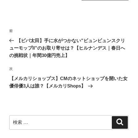
投
過
前
稿
去
【ビバ太田】手に水がつかない”ビュンビュンスクリ
ナ
の
ューモップll”のお取り寄せは？【ヒルナンデス｜春日へ
ビ
投
の挑戦状｜年間30億円売上】
稿
ゲ
次
次
ー
の
シ
【メルカリショップス】CMのネットショップを開いた女
投
優俳優3人は誰？【メルカリShops】
ョ
稿
ン
検
検
索
索: