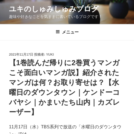
コ
ユキのしゅみしゅみブログ
ン
趣味や好きなことを気ままに書いているブログです！
テ
ン
ツ
メニュー
へ
ス
キ
投
2021年11月17日
投稿者:
YUKI
稿
ッ
【1巻読んだ帰りに2巻買うマンガ
日:
プ
こそ面白いマンガ説】紹介された
マンガは何？お取り寄せは？【水
曜日のダウンタウン｜ケンドーコ
バヤシ｜かまいたち山内｜カズレ
ーザー】
11月17日（水）TBS系列で放送の「水曜日のダウンタウ
ン」では、