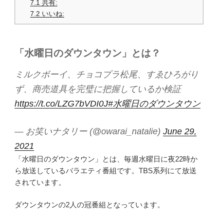
7.1
共有:
7.2
いいね:
「水曜日のダウンタウン」とは？
ミルクボーイ、チョコプラ松尾、すゑひろがり
ず、商売道具を完璧に把握しているか検証
https://t.co/LZG7bVDI0J
#水曜日のダウンタウン
— お笑いナタリー (@owarai_natalie)
June 29,
2021
「水曜日のダウンタウン」とは、毎週水曜日に夜22時か
ら放送しているバラエティ番組です。TBS系列にて放送
されています。
ダウンタウンの2人の冠番組となっています。