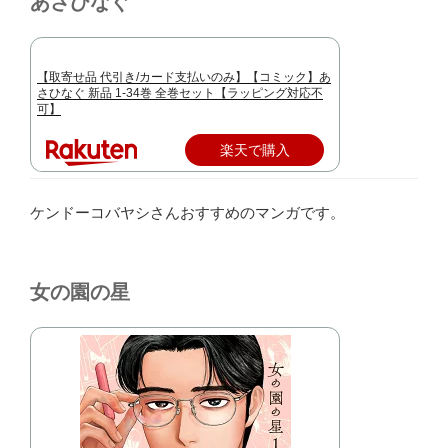
あさひなぐ
【取寄せ品 代引き/カード支払いのみ】【コミック】あ
さひなぐ 新品 1-34巻 全巻セット【ラッピング対応不
可】
楽天で購入
ケンドーコバヤシさんおすすめのマンガです。
女の園の星