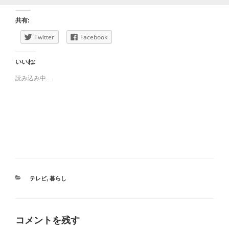
共有:
Twitter
Facebook
いいね:
読み込み中...
カ
テレビ
,
暮らし
テ
ゴ
リ
ー
コメントを残す