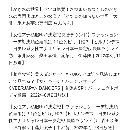
【かき氷の世界】マツコ絶賛！さつまいもづくしのかき
氷の専門店はどこのお店？【マツコの知らない世界｜大
阪｜氷とお芋の専門店 らんらん】
【女性アナ私服No.1決定戦決勝ラウンド】ファッション
コーデ対決順位結果は？1位とビリは誰？【ヒルナンデス
｜日テレ系女性アナオシャレ日本一決定戦 決勝ラウンド
②｜永井麻葵｜柴田泰佳｜滝菜月｜伊藤舞｜2022年8月11
日放送】
【相席食堂】美人ダンサー”HARUKA”とは誰？見逃しはど
こで見れる？【サイバージャパンダンサーズ｜
CYBERJAPAN DANCERS｜夏休みSP！パーフェクトボ
ディ相席｜2022年8月2日放送】
【女性アナ私服No.1決定戦】ファッションコーデ対決順
位結果は？1位とビリは誰？【ヒルナンデス｜日テレ系女
性アナオシャレ日本一決定戦 決勝ラウンド①｜森田絵美
｜増谷寧々｜藤井慎子｜中谷萌｜2022年7月28日放送】