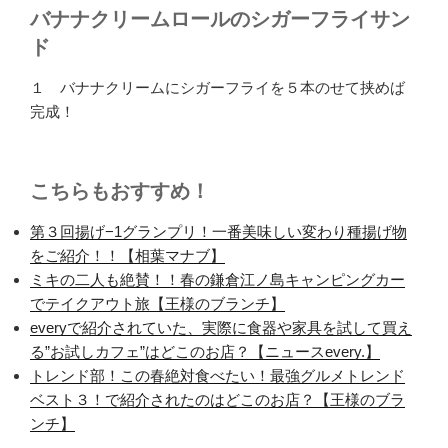
バナナクリームロールのシガーフライサン
ド
１ バナナクリームにシガーフライを５本のせて挟めば
完成！
こちらもおすすめ！
第３回揚げ−1グランプリ！一番美味しい変わり種揚げ物
をご紹介！！【相葉マナブ】
ミキの二人も絶賛！！春の鎌倉江ノ島キャンピングカー
でテイクアウト旅【王様のブランチ】
everyで紹介されていた、実際に食器や家具を試して買え
る”お試しカフェ”はどこのお店？【ニュースevery.】
トレンド部！この春絶対食べたい！最強グルメトレンド
ベスト３！で紹介されたのはどこのお店？【王様のブラ
ンチ】