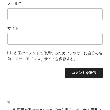
メール
*
サイト
次回のコメントで使用するためブラウザーに自分の名
前、メールアドレス、サイトを保存する。
投
過
前
稿
去
料理研究家コウケンテツ「肉を煮る」ベトナム風豚バ