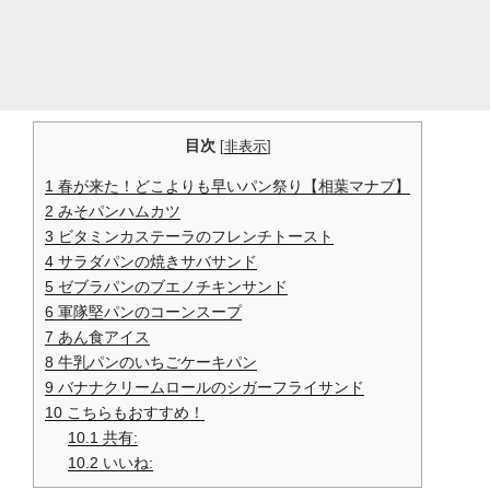
目次
[
非表示
]
1
春が来た！どこよりも早いパン祭り【相葉マナブ】
2
みそパンハムカツ
3
ビタミンカステーラのフレンチトースト
4
サラダパンの焼きサバサンド
5
ゼブラパンのブエノチキンサンド
6
軍隊堅パンのコーンスープ
7
あん食アイス
8
牛乳パンのいちごケーキパン
9
バナナクリームロールのシガーフライサンド
10
こちらもおすすめ！
10.1
共有:
10.2
いいね: