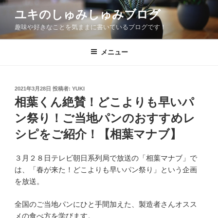
コ
ユキのしゅみしゅみブログ
ン
趣味や好きなことを気ままに書いているブログです！
テ
ン
ツ
メニュー
へ
ス
キ
投
2021年3月28日
投稿者:
YUKI
稿
ッ
相葉くん絶賛！どこよりも早いパ
日:
プ
ン祭り！ご当地パンのおすすめレ
シピをご紹介！【相葉マナブ】
３月２８日テレビ朝日系列局で放送の「相葉マナブ」で
は、「春が来た！どこよりも早いパン祭り」という企画
を放送。
全国のご当地パンにひと手間加えた、製造者さんオスス
メの食べ方を学びます。