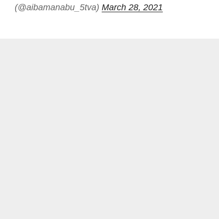
(@aibamanabu_5tva)
March 28, 2021