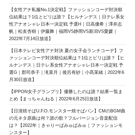
【女性アナ私服No.1決定戦】ファッションコーデ対決順
位結果は？1位とビリは誰？【ヒルナンデス｜日テレ系女
性アナオシャレ日本一決定戦 予選H｜日高優希｜澤井志
帆｜松友杏樹｜伊藤舞｜福岡VS静岡VS新潟VS愛媛｜
2022年7月14日放送】
【日本テレビ女性アナ対決 夏の女子会ランチコーデ】フ
ァッションコーデ対決順位結果は？1位とビリは誰？【ヒ
ルナンデス｜日テレ系女性アナオシャレ日本一決定戦 予
選G｜郡司恭子｜滝菜月｜後呂有紗｜小髙茉緒｜2022年6
月30日放送】
【IPPON女子グランプリ】優勝したのは誰？結果一覧ま
とめ【まっちゃんねる｜2022年6月25日放送】
【日清焼そばU.F.O.モンスター焼そばパン】CMのBGM曲
の元ネタ原曲は何？誰の歌？フルバージョン音楽配信
は？【2022年｜きゃりーぱみゅぱみゅ｜ファッションモ
ンスター】