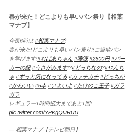
春が来た！どこよりも早いパン祭り【相葉
マナブ】
今夜6時は
#相葉マナブ
!
春が来た!どこよりも早いパン祭り!!ご当地パン
を学びます!
#おばあちゃん
#唾液
#2500円
#パー
カーの紐
#うさがみます
!?
#どっちなの
?
#やんち
ゃ
#ずっと気になってる
#カッチカチ
#どっちが
#かわいい
#5本
#いよいよ
#たけのこ王子
#ガラ
ガラ
レギュラー1時間拡大まであと1回!
pic.twitter.com/YPKgQIJRUU
— 相葉マナブ【テレビ朝日】