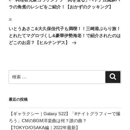
ナ
の
ラの角煮のレシピをご紹介！【おかずのクッキング】
ビ
投
稿
ゲ
次
次
の
ー
いとうあさこ&大久保佳代子も満喫！！三崎港ぶらり旅！
投
シ
とれたてマグロづくし&豪華伊勢海老！で紹介されたのは
稿
どこのお店？【ヒルナンデス】
ョ
ン
検
検
索
索:
最近の投稿
【ギャラクシー｜Galaxy S22】「#ナイトグラフィーで撮
ろう」CMのBGM洋楽曲は何？誰の曲？
【TOKYO/OSAKA編｜2022年最新】