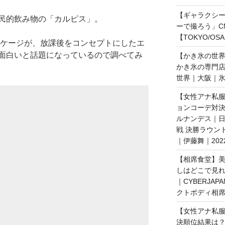
【ギャラクシー｜
民的飲み物の「カルピス」。
ーで撮ろう」C
【TOKYO/OS
ッケージが、放課後をコンセプトにしたエ
面白いと話題になっているので調べてみ
【かき氷の世
かき氷の専門
世界｜大阪｜氷
【女性アナ私服
ョンコーデ対決
ルナンデス｜
戦 決勝ラウン
｜伊藤舞｜202
【相席食堂】美
しはどこで見
｜CYBERJAP
クトボディ相席
【女性アナ私服
決順位結果は？