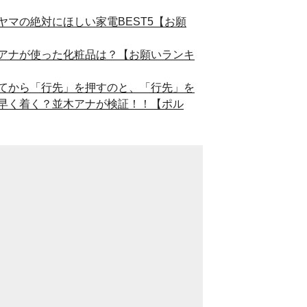
マの絶対にほしい家電BEST5【お願
アナが使った化粧品は？【お願いランキ
てから「行先」を押すのと、「行先」を
早く着く？並木アナが検証！！【ポル