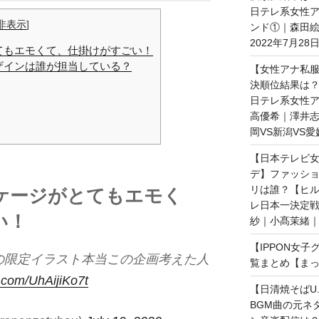
日テレ系女性ア
非表示
]
ンド①｜森田
2022年7月28
てもエモくて、仕掛けがすごい！
ザインは誰が担当している？
【女性アナ私服
決順位結果は？
日テレ系女性ア
高優希｜澤井志
岡VS新潟VS愛
【日本テレビ女
デ】ファッショ
リは誰？【ヒ
ケージがとてもエモく
レ日本一決定戦
い！
紗｜小髙茉緒｜2
【IPPON女
の限定イラスト本当この企画考えた人
覧まとめ【まっ
r.com/UhAijiKo7t
【日清焼そばU.
BGM曲の元ネ