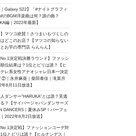
Galaxy S22】「#ナイトグラフィ
MのBGM洋楽曲は何？誰の曲？
AKA編｜2022年最新】
界】マツコ絶賛！さつまいもづくしの
店はどこのお店？【マツコの知らない
とお芋の専門店 らんらん】
No.1決定戦決勝ラウンド】ファッシ
順位結果は？1位とビリは誰？【ヒ
日テレ系女性アナオシャレ日本一決定
ド②｜永井麻葵｜柴田泰佳｜滝菜月
2年8月11日放送】
人ダンサー”HARUKA”とは誰？見逃
れる？【サイバージャパンダンサーズ
AN DANCERS｜夏休みSP！パーフェ
｜2022年8月2日放送】
No.1決定戦】ファッションコーデ対
1位とビリは誰？【ヒルナンデス｜