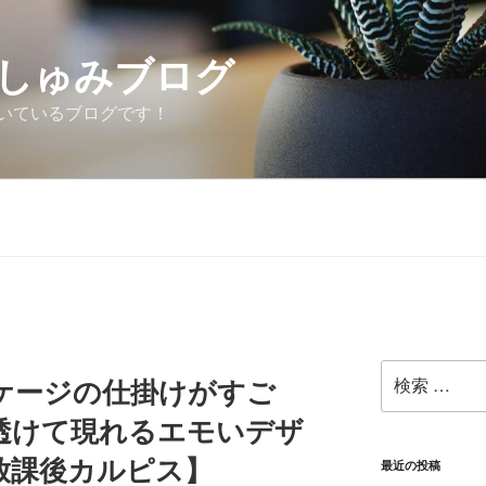
しゅみブログ
いているブログです！
検
ケージの仕掛けがすご
索:
透けて現れるエモいデザ
放課後カルピス】
最近の投稿