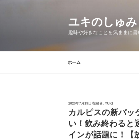
コ
ン
テ
ユキのしゅみ
ン
趣味や好きなことを気ままに書
ツ
へ
ス
キ
ホーム
ッ
プ
投
2020年7月19日
投稿者:
YUKI
稿
カルピスの新パッ
日:
い！飲み終わると
インが話題に！【