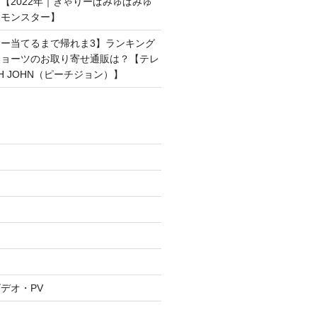
【2022年｜きゃりーぱみゅぱみゅ
ンモンスター】
ー当てるまで帰れま3】ランキング
ショーツのお取り寄せ通販は？【テレ
H JOHN（ピーチジョン）】
デオ・PV