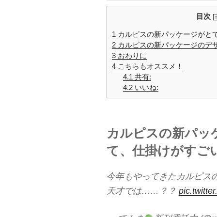
目次
[
1
カルピスの新パッケージがと
2
カルピスの新パッケージのデ
3
おわりに
4
こちらもオススメ！
4.1
共有:
4.2
いいね:
カルピスの新パッ
て、仕掛けがすご
今年もやってきたカルピス
天才では……？？
pic.twitte