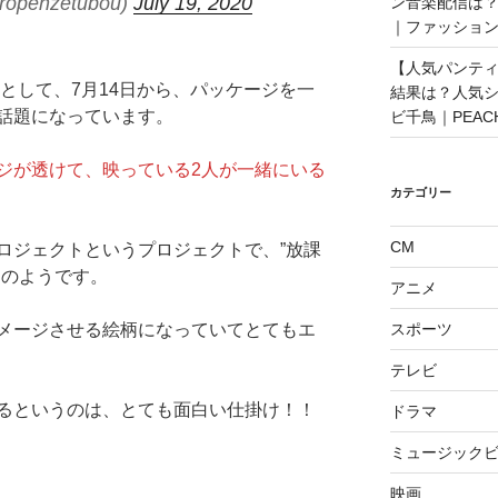
penzetubou)
July 19, 2020
ン音楽配信は？
｜ファッショ
【人気パンティ
ンとして、7月14日から、パッケージを一
結果は？人気
話題になっています。
ビ千鳥｜PEAC
ジが透けて、映っている2人が一緒にいる
カテゴリー
CM
ロジェクトというプロジェクトで、”放課
トのようです。
アニメ
メージさせる絵柄になっていてとてもエ
スポーツ
テレビ
るというのは、とても面白い仕掛け！！
ドラマ
ミュージックビ
映画