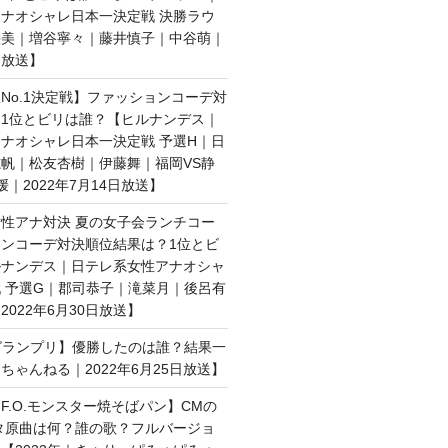
ナオシャレ日本一決定戦 決勝ラウ
絵美｜増谷寧々｜藤井慎子｜中谷萌｜
日放送】
No.1決定戦】ファッションコーデ対
1位とビリは誰？【ヒルナンデス｜
ナオシャレ日本一決定戦 予選H｜日
帆｜松友杏樹｜伊藤舞｜福岡VS静
媛｜2022年7月14日放送】
性アナ対決 夏の女子会ランチコー
ンコーデ対決順位結果は？1位とビ
ルナンデス｜日テレ系女性アナオシャ
 予選G｜郡司恭子｜滝菜月｜後呂有
022年6月30日放送】
子グランプリ】優勝したのは誰？結果一
ちゃんねる｜2022年6月25日放送】
F.O.モンスター焼そばパン】CMの
タ原曲は何？誰の歌？フルバージョ