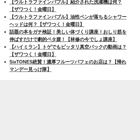
【ウルトラファインバブル】紹介された洗濯機は何？
【ザワつく！金曜日】
【ウルトラファインバブル】油性ペンが落ちるシャワー
ヘッドは何？【ザワつく！金曜日】
話題の本をガチ検証！美しい体づくり講座！おしり筋を
伸ばすだけで劇的ペタ腹！【林修の今でしょ講座】
【ハイミラン】トゲでもピッタリ真空パックの動画は？
【ザワつく！金曜日】
SixTONES絶賛！濃厚フルーツパフェのお店は？【帰れ
マンデー見っけ隊】