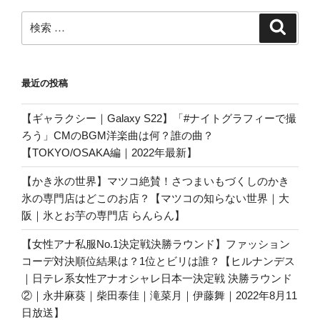
検
検
索
索:
最近の投稿
【ギャラクシー｜Galaxy S22】「#ナイトグラフィーで撮
ろう」CMのBGM洋楽曲は何？誰の曲？
【TOKYO/OSAKA編｜2022年最新】
【かき氷の世界】マツコ絶賛！さつまいもづくしのかき
氷の専門店はどこのお店？【マツコの知らない世界｜大
阪｜氷とお芋の専門店 らんらん】
【女性アナ私服No.1決定戦決勝ラウンド】ファッション
コーデ対決順位結果は？1位とビリは誰？【ヒルナンデス
｜日テレ系女性アナオシャレ日本一決定戦 決勝ラウンド
②｜永井麻葵｜柴田泰佳｜滝菜月｜伊藤舞｜2022年8月11
日放送】