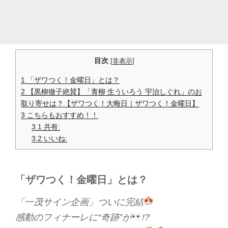
目次
[
非表示
]
1
「ザワつく！金曜日」とは？
2
【黒柳徹子絶賛】「青柳 生ういろう 宇治しぐれ」のお
取り寄せは？【ザワつく！大晦日｜ザワつく！金曜日】
3
こちらもおすすめ！！
3.1
共有:
3.2
いいね:
「ザワつく！金曜日」とは？
「一茂サイン企画」ついに完結
感動のフィナーレに“奇跡”が
!?