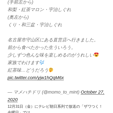
(手前左から)
和梨・紅茶マロン・宇治しぐれ
(奥左から)
くり・和三盆・宇治しぐれ
名古屋市守山区にある直営店へ行きました。
前から食べたかった生ういろう。
少しずつ色んな味を楽しめるのがうれしい
家族でわけます
紅茶味…どうだろう
pic.twitter.com/yjw1hQqM6x
— マメハチドリ (@momo_to_mint)
October 27,
2020
12月31日（金）にテレビ朝日系列で放送の「ザワつく！
金曜日」では、