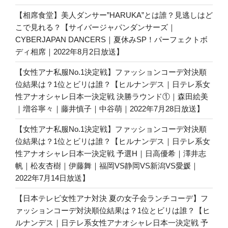
【相席食堂】美人ダンサー”HARUKA”とは誰？見逃しはど
こで見れる？【サイバージャパンダンサーズ｜
CYBERJAPAN DANCERS｜夏休みSP！パーフェクトボ
ディ相席｜2022年8月2日放送】
【女性アナ私服No.1決定戦】ファッションコーデ対決順
位結果は？1位とビリは誰？【ヒルナンデス｜日テレ系女
性アナオシャレ日本一決定戦 決勝ラウンド①｜森田絵美
｜増谷寧々｜藤井慎子｜中谷萌｜2022年7月28日放送】
【女性アナ私服No.1決定戦】ファッションコーデ対決順
位結果は？1位とビリは誰？【ヒルナンデス｜日テレ系女
性アナオシャレ日本一決定戦 予選H｜日高優希｜澤井志
帆｜松友杏樹｜伊藤舞｜福岡VS静岡VS新潟VS愛媛｜
2022年7月14日放送】
【日本テレビ女性アナ対決 夏の女子会ランチコーデ】フ
ァッションコーデ対決順位結果は？1位とビリは誰？【ヒ
ルナンデス｜日テレ系女性アナオシャレ日本一決定戦 予