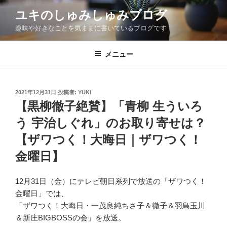
コ
ユキのしゅみしゅみブログ
ン
趣味や好きなことを気ままに書いているブログです！
テ
ン
ツ
メニュー
へ
ス
キ
投
2021年12月31日
投稿者:
YUKI
稿
ッ
【黒柳徹子絶賛】「青柳 生ういろ
日:
プ
う 宇治しぐれ」のお取り寄せは？
【ザワつく！大晦日｜ザワつく！
金曜日】
12月31日（金）にテレビ朝日系列で放送の「ザワつく！
金曜日」では、
「ザワつく！大晦日・一茂良純ちさ子＆徹子＆羽鳥玉川
＆新庄BIGBOSSの会」を放送。