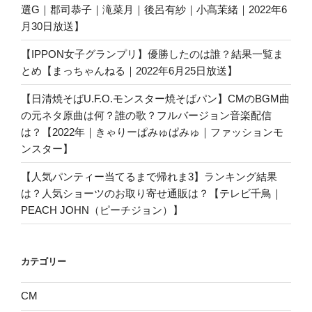
選G｜郡司恭子｜滝菜月｜後呂有紗｜小髙茉緒｜2022年6
月30日放送】
【IPPON女子グランプリ】優勝したのは誰？結果一覧ま
とめ【まっちゃんねる｜2022年6月25日放送】
【日清焼そばU.F.O.モンスター焼そばパン】CMのBGM曲
の元ネタ原曲は何？誰の歌？フルバージョン音楽配信
は？【2022年｜きゃりーぱみゅぱみゅ｜ファッションモ
ンスター】
【人気パンティー当てるまで帰れま3】ランキング結果
は？人気ショーツのお取り寄せ通販は？【テレビ千鳥｜
PEACH JOHN（ピーチジョン）】
カテゴリー
CM