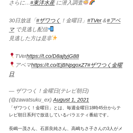
さらに…
#東洋水産
に潜入調査
30日放送「
#ザワつく
！金曜日」
#TVer
＆
#アベ
マ
で見逃し配信
見逃した方は是非
TVer
https://t.co/D8ajtyjG88
アベマ
https://t.co/EjBNpgoxZ7
#ザワつく金曜
日
— ザワつく！金曜日(テレビ朝日)
(@zawatsuku_ex)
August 1, 2021
「ザワつく！金曜日」とは、毎週金曜日18時45分からテ
レビ朝日系列で放送しているバラエティ番組です。
長嶋一茂さん、石原良純さん、高嶋ちさ子さんの3人がメ