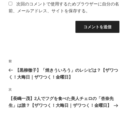
次回のコメントで使用するためブラウザーに自分の名
前、メールアドレス、サイトを保存する。
投
過
前
稿
去
【黒柳徹子】「焼きういろう」のレシピは？【ザワつ
ナ
の
く！大晦日｜ザワつく！金曜日】
ビ
投
稿
ゲ
次
次
の
ー
【長嶋一茂】2人でフグを食べた美人チェロの「杏奈先
投
シ
生」は誰？【ザワつく！大晦日｜ザワつく！金曜日】
稿
ョ
ン