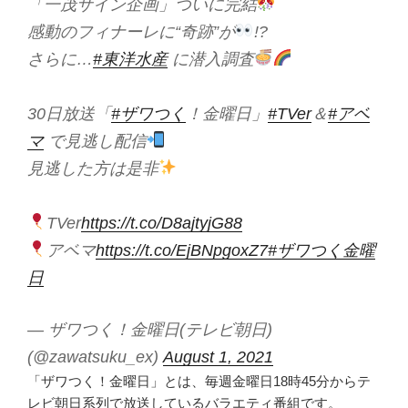
「一茂サイン企画」ついに完結
感動のフィナーレに“奇跡”が
!?
さらに…
#東洋水産
に潜入調査
30日放送「
#ザワつく
！金曜日」
#TVer
＆
#アベ
マ
で見逃し配信
見逃した方は是非
TVer
https://t.co/D8ajtyjG88
アベマ
https://t.co/EjBNpgoxZ7
#ザワつく金曜
日
— ザワつく！金曜日(テレビ朝日)
(@zawatsuku_ex)
August 1, 2021
「ザワつく！金曜日」とは、毎週金曜日18時45分からテ
レビ朝日系列で放送しているバラエティ番組です。