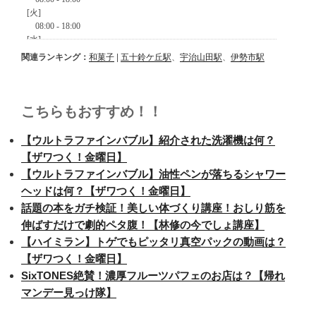
関連ランキング：
和菓子
|
五十鈴ケ丘駅
、
宇治山田駅
、
伊勢市駅
こちらもおすすめ！！
【ウルトラファインバブル】紹介された洗濯機は何？
【ザワつく！金曜日】
【ウルトラファインバブル】油性ペンが落ちるシャワー
ヘッドは何？【ザワつく！金曜日】
話題の本をガチ検証！美しい体づくり講座！おしり筋を
伸ばすだけで劇的ペタ腹！【林修の今でしょ講座】
【ハイミラン】トゲでもピッタリ真空パックの動画は？
【ザワつく！金曜日】
SixTONES絶賛！濃厚フルーツパフェのお店は？【帰れ
マンデー見っけ隊】