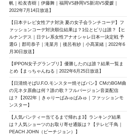
帆｜松友杏樹｜伊藤舞｜福岡VS静岡VS新潟VS愛媛｜
2022年7月14日放送】
【日本テレビ女性アナ対決 夏の女子会ランチコーデ】フ
ァッションコーデ対決順位結果は？1位とビリは誰？【ヒ
ルナンデス｜日テレ系女性アナオシャレ日本一決定戦 予
選G｜郡司恭子｜滝菜月｜後呂有紗｜小髙茉緒｜2022年6
月30日放送】
【IPPON女子グランプリ】優勝したのは誰？結果一覧ま
とめ【まっちゃんねる｜2022年6月25日放送】
【日清焼そばU.F.O.モンスター焼そばパン】CMのBGM曲
の元ネタ原曲は何？誰の歌？フルバージョン音楽配信
は？【2022年｜きゃりーぱみゅぱみゅ｜ファッションモ
ンスター】
【人気パンティー当てるまで帰れま3】ランキング結果
は？人気ショーツのお取り寄せ通販は？【テレビ千鳥｜
PEACH JOHN（ピーチジョン）】