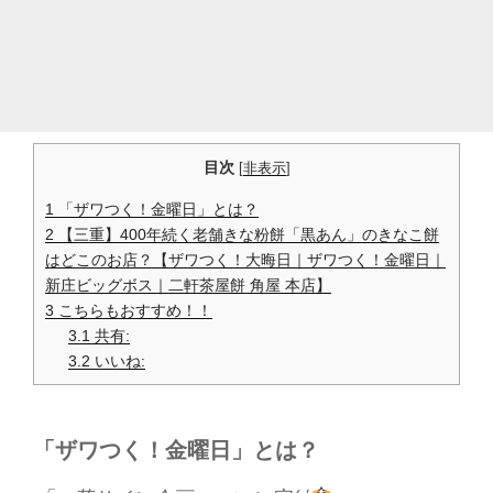
目次
[
非表示
]
1
「ザワつく！金曜日」とは？
2
【三重】400年続く老舗きな粉餅「黒あん」のきなこ餅
はどこのお店？【ザワつく！大晦日｜ザワつく！金曜日｜
新庄ビッグボス｜二軒茶屋餅 角屋 本店】
3
こちらもおすすめ！！
3.1
共有:
3.2
いいね:
「ザワつく！金曜日」とは？