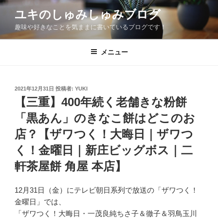
コ
ユキのしゅみしゅみブログ
ン
趣味や好きなことを気ままに書いているブログです！
テ
ン
ツ
メニュー
へ
ス
キ
投
2021年12月31日
投稿者:
YUKI
稿
ッ
【三重】400年続く老舗きな粉餅
日:
プ
「黒あん」のきなこ餅はどこのお
店？【ザワつく！大晦日｜ザワつ
く！金曜日｜新庄ビッグボス｜二
軒茶屋餅 角屋 本店】
12月31日（金）にテレビ朝日系列で放送の「ザワつく！
金曜日」では、
「ザワつく！大晦日・一茂良純ちさ子＆徹子＆羽鳥玉川