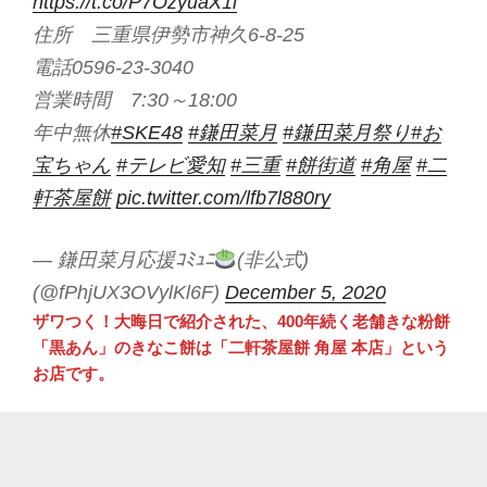
https://t.co/P7OzyuaX1i
住所 三重県伊勢市神久6-8-25
電話0596-23-3040
営業時間 7:30～18:00
年中無休
#SKE48
#鎌田菜月
#鎌田菜月祭り
#お
宝ちゃん
#テレビ愛知
#三重
#餅街道
#角屋
#二
軒茶屋餅
pic.twitter.com/lfb7l880ry
— 鎌田菜月応援ｺﾐｭﾆ
(非公式)
(@fPhjUX3OVylKl6F)
December 5, 2020
ザワつく！大晦日で紹介された、400年続く老舗きな粉餅
「黒あん」のきなこ餅は「二軒茶屋餅 角屋 本店」という
お店です。