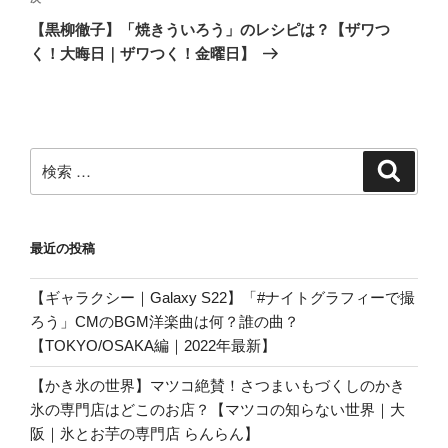
ー
の
シ
【黒柳徹子】「焼きういろう」のレシピは？【ザワつ
投
く！大晦日｜ザワつく！金曜日】
ョ
稿
ン
検
検
索
索:
最近の投稿
【ギャラクシー｜Galaxy S22】「#ナイトグラフィーで撮
ろう」CMのBGM洋楽曲は何？誰の曲？
【TOKYO/OSAKA編｜2022年最新】
【かき氷の世界】マツコ絶賛！さつまいもづくしのかき
氷の専門店はどこのお店？【マツコの知らない世界｜大
阪｜氷とお芋の専門店 らんらん】