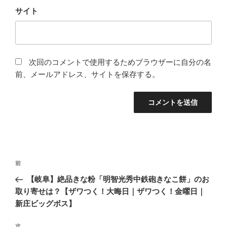
サイト
次回のコメントで使用するためブラウザーに自分の名
前、メールアドレス、サイトを保存する。
投
過
前
稿
去
【岐阜】絶品きな粉「明智光秀中鉄砲きなこ餅」のお
ナ
の
取り寄せは？【ザワつく！大晦日｜ザワつく！金曜日｜
ビ
投
新庄ビッグボス】
稿
ゲ
次
次