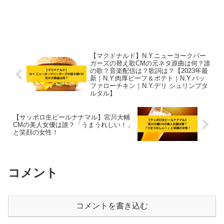
【マクドナルド】N.Y.ニューヨークバー
ガーズの替え歌CMの元ネタ原曲は何？誰
の歌？音楽配信は？歌詞は？【2023年最
新｜N.Y.肉厚ビーフ＆ポテト｜N.Y.バッ
ファローチキン｜N.Y.デリ シュリンプタ
ルタル】
【サッポロ生ビールナナマル】宮川大輔
CMの美人女優は誰？「うまうれしい！」
と笑顔の女性！
コメント
コメントを書き込む