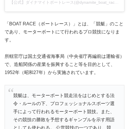
【公式】ダイナマイトボートレース(@dynamite_boat_race)がシェアした投稿
「BOAT RACE（ボートレース）」とは、「競艇」のこと
であり、モーターボートにて行われるプロ競技になりま
す。
所轄官庁は国土交通省海事局（中央省庁再編前は運輸省）
で、造船関係の産業を振興すること等を目的として、
1952年（昭和27年）から実施されています。
競艇は、モーターボート競走法をはじめとする法
令・ルールの下、プロフェッショナルスポーツ選
手によって行われるモーターボート競技。また、
その競技の勝敗を予想するギャンブルを示す用語
としても使われる。 公営競技の一つであり、競