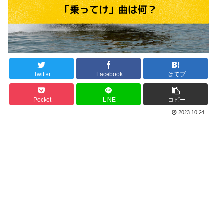
Twitter
Facebook
はてブ
Pocket
LINE
コピー
2023.10.24