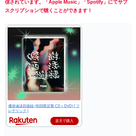
信されています。「Apple Music」「Spotify」にてサブ
スクリプションで聴くことができます！
優游涵泳回遊録 (初回限定盤 CD＋DVD) [ フ
レデリック ]
楽天で購入