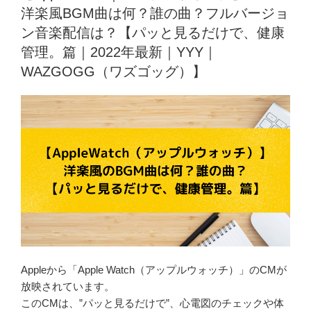
日:
女
洋楽風BGM曲は何？誰の曲？フルバージョ
性
ン音楽配信は？【パッと見るだけで、健康
ア
管理。篇｜2022年最新｜YYY｜
ナ
WAZGOGG（ワズゴッグ）】
オ
シ
ャ
レ
日
本
一
決
定
戦
予
選
Appleから「Apple Watch（アップルウォッチ）」のCMが
F】
放映されています。
フ
このCMは、”パッと見るだけで”、心電図のチェックや体
ァ