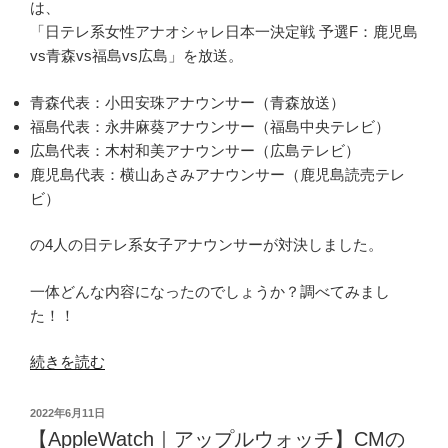
は、
「日テレ系女性アナオシャレ日本一決定戦 予選F：鹿児島
vs青森vs福島vs広島」を放送。
青森代表：小田安珠アナウンサー（青森放送）
福島代表：永井麻葵アナウンサー（福島中央テレビ）
広島代表：木村和美アナウンサー（広島テレビ）
鹿児島代表：横山あさみアナウンサー（鹿児島読売テレ
ビ）
の4人の日テレ系女子アナウンサーが対決しました。
一体どんな内容になったのでしょうか？調べてみまし
た！！
“【日
続きを読む
テ
レ
投
2022年6月11日
系
稿
【AppleWatch｜アップルウォッチ】CMの