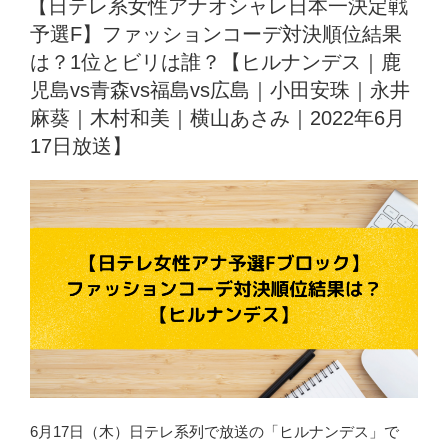
【日テレ系女性アナオシャレ日本一決定戦
日:
予選F】ファッションコーデ対決順位結果
は？1位とビリは誰？【ヒルナンデス｜鹿
児島vs青森vs福島vs広島｜小田安珠｜永井
麻葵｜木村和美｜横山あさみ｜2022年6月
17日放送】
6月17日（木）日テレ系列で放送の「ヒルナンデス」で