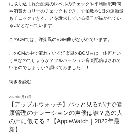
に取り込まれた酸素のレベルのチェックや平均睡眠時間
ッ
や消費カロリーのチェックもでき、心拍数や1日の運動量
シ
もチェックできることを訴求している様子が描かれてい
ョ
るCMとなっています。
ン
コ
このCMでは、洋楽風のBGM曲がながれています。
ー
デ
このCMの中で流れている洋楽風のBGM曲は一体何とい
対
う曲なのでしょうか？フルバージョン音楽配信はされて
決
いるのでしょうか？調べてみました！！
順
位
“【AppleWatch
続きを読む
結
｜
果
ア
投
2022年6月11日
は？
ッ
稿
【アップルウォッチ】パッと見るだけで健
1
日:
プ
康管理のナレーションの声優は誰？あの人
位
ル
と
の声に似てる？【AppleWatch｜2022年最
ウ
ビ
新】
ォ