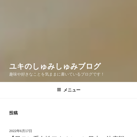
ユキのしゅみしゅみブログ
趣味や好きなことを気ままに書いているブログです！
メニュー
投稿
投
2022年6月17日
稿