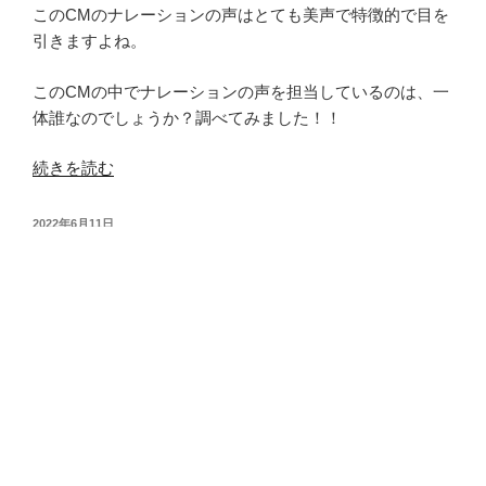
vs
このCMのナレーションの声はとても美声で特徴的で目を
ョ
広
引きますよね。
ン
島
音
｜
このCMの中でナレーションの声を担当しているのは、一
楽
小
体誰なのでしょうか？調べてみました！！
配
田
信
安
“【ア
続きを読む
は？
珠
ッ
【パ
｜
プ
投
2022年6月11日
ッ
永
ル
稿
【ぶらり途中下車の旅｜三代目JSB山下健
と
日:
井
ウ
二郎】巡ったお店はどこ？一覧まとめ
見
麻
ォ
【2022年6月11日放送】
る
葵
ッ
だ
｜
チ】
け
木
パ
で、
村
ッ
健
和
と
康
美
見
管
｜
る