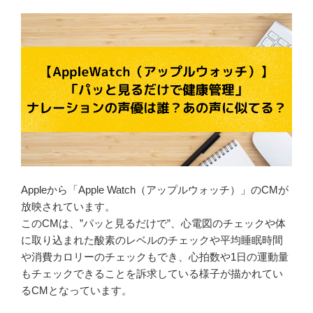
リ
ッ
は
チ】
誰？
CM
【ヒ
の
ル
洋
ナ
楽
ン
風
デ
BGM
ス
曲
｜
は
鹿
何？
児
Appleから「Apple Watch（アップルウォッチ）」のCMが
誰
島
放映されています。
の
vs
このCMは、”パッと見るだけで”、心電図のチェックや体
曲？
青
に取り込まれた酸素のレベルのチェックや平均睡眠時間
フ
森
や消費カロリーのチェックもでき、心拍数や1日の運動量
ル
vs
もチェックできることを訴求している様子が描かれてい
バ
福
るCMとなっています。
ー
島
ジ