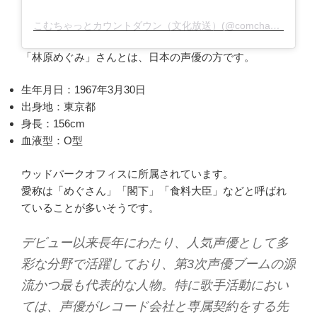
こむちゃっとカウントダウン（文化放送）(@comcha_joqr)がシェアした投稿
「林原めぐみ」さんとは、日本の声優の方です。
生年月日：1967年3月30日
出身地：東京都
身長：156cm
血液型：O型
ウッドパークオフィスに所属されています。
愛称は「めぐさん」「閣下」「食料大臣」などと呼ばれ
ていることが多いそうです。
デビュー以来長年にわたり、人気声優として多
彩な分野で活躍しており、第3次声優ブームの源
流かつ最も代表的な人物。特に歌手活動におい
ては、声優がレコード会社と専属契約をする先