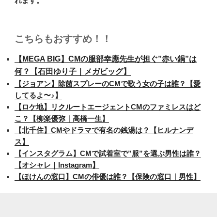
れます。
こちらもおすすめ！！
【MEGA BIG】CMの服部幸應先生が担ぐ”赤い鍋”は
何？【石田ゆり子｜メガビッグ】
【ジョアン】除菌スプレーのCMで歌う女の子は誰？【愛
してるよ〜♪】
【ロケ地】リクルートエージェントCMのファミレスはど
こ？【柳楽優弥｜高橋一生】
【北千住】CMやドラマで有名の銭湯は？【ヒルナンデ
ス】
【インスタグラム】CMで試着室で”服”を選ぶ男性は誰？
【オシャレ｜Instagram】
【ほけんの窓口】CMの俳優は誰？【保険の窓口｜男性】