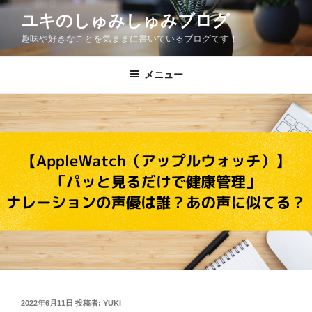
コ
ユキのしゅみしゅみブログ
ン
趣味や好きなことを気ままに書いているブログです！
テ
ン
ツ
メニュー
へ
ス
キ
ッ
プ
投
2022年6月11日
投稿者:
YUKI