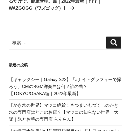
るだけで、健康管理。篇｜2022年最新｜YYY｜
ョ
WAZGOGG（ワズゴッグ）】
ン
検
検
索
索:
最近の投稿
【ギャラクシー｜Galaxy S22】「#ナイトグラフィーで撮
ろう」CMのBGM洋楽曲は何？誰の曲？
【TOKYO/OSAKA編｜2022年最新】
【かき氷の世界】マツコ絶賛！さつまいもづくしのかき
氷の専門店はどこのお店？【マツコの知らない世界｜大
阪｜氷とお芋の専門店 らんらん】
【女性アナ私服No.1決定戦決勝ラウンド】ファッション