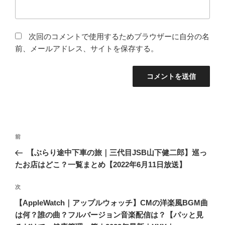
次回のコメントで使用するためブラウザーに自分の名
前、メールアドレス、サイトを保存する。
投
過
前
稿
去
【ぶらり途中下車の旅｜三代目JSB山下健二郎】巡っ
ナ
の
たお店はどこ？一覧まとめ【2022年6月11日放送】
ビ
投
稿
ゲ
次
次
の
ー
【AppleWatch｜アップルウォッチ】CMの洋楽風BGM曲
投
シ
は何？誰の曲？フルバージョン音楽配信は？【パッと見
稿