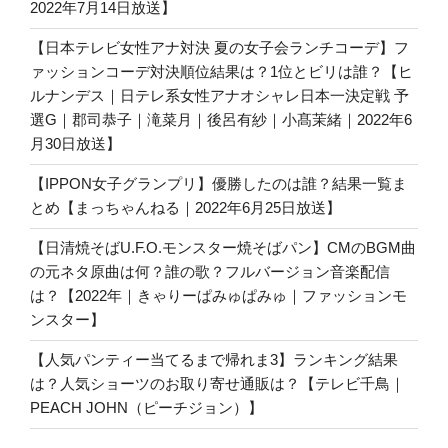
2022年7月14日放送】
【日本テレビ女性アナ対決 夏の女子会ランチコーデ】フ
ァッションコーデ対決順位結果は？1位とビリは誰？【ヒ
ルナンデス｜日テレ系女性アナオシャレ日本一決定戦 予
選G｜郡司恭子｜滝菜月｜後呂有紗｜小髙茉緒｜2022年6
月30日放送】
【IPPON女子グランプリ】優勝したのは誰？結果一覧ま
とめ【まっちゃんねる｜2022年6月25日放送】
【日清焼そばU.F.O.モンスター焼そばパン】CMのBGM曲
の元ネタ原曲は何？誰の歌？フルバージョン音楽配信
は？【2022年｜きゃりーぱみゅぱみゅ｜ファッションモ
ンスター】
【人気パンティー当てるまで帰れま3】ランキング結果
は？人気ショーツのお取り寄せ通販は？【テレビ千鳥｜
PEACH JOHN（ピーチジョン）】