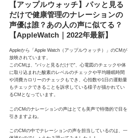
稿
【アップルウォッチ】パッと見る
日:
だけで健康管理のナレーションの
声優は誰？あの人の声に似てる？
【AppleWatch｜2022年最新】
Appleから「Apple Watch（アップルウォッチ）」のCMが
放映されています。
このCMは、”パッと見るだけで”、心電図のチェックや体
に取り込まれた酸素のレベルのチェックや平均睡眠時間
や消費カロリーのチェックもでき、心拍数や1日の運動量
もチェックできることを訴求している様子が描かれてい
るCMとなっています。
このCMのナレーションの声はとても美声で特徴的で目を
引きますよね。
このCMの中でナレーションの声を担当しているのは、一
体誰なのでしょうか？調べてみました！！