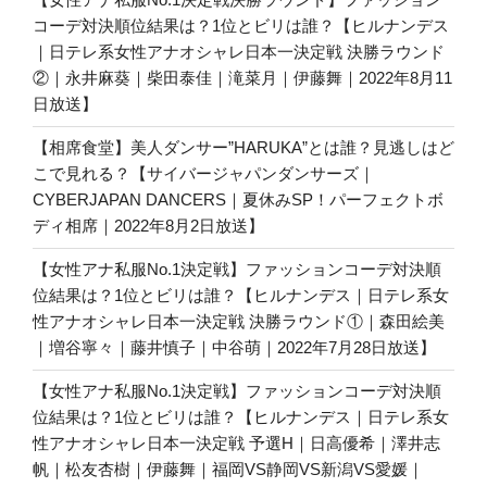
コーデ対決順位結果は？1位とビリは誰？【ヒルナンデス
｜日テレ系女性アナオシャレ日本一決定戦 決勝ラウンド
②｜永井麻葵｜柴田泰佳｜滝菜月｜伊藤舞｜2022年8月11
日放送】
【相席食堂】美人ダンサー”HARUKA”とは誰？見逃しはど
こで見れる？【サイバージャパンダンサーズ｜
CYBERJAPAN DANCERS｜夏休みSP！パーフェクトボ
ディ相席｜2022年8月2日放送】
【女性アナ私服No.1決定戦】ファッションコーデ対決順
位結果は？1位とビリは誰？【ヒルナンデス｜日テレ系女
性アナオシャレ日本一決定戦 決勝ラウンド①｜森田絵美
｜増谷寧々｜藤井慎子｜中谷萌｜2022年7月28日放送】
【女性アナ私服No.1決定戦】ファッションコーデ対決順
位結果は？1位とビリは誰？【ヒルナンデス｜日テレ系女
性アナオシャレ日本一決定戦 予選H｜日高優希｜澤井志
帆｜松友杏樹｜伊藤舞｜福岡VS静岡VS新潟VS愛媛｜