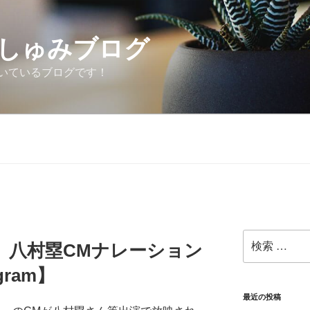
しゅみブログ
いているブログです！
検
】八村塁CMナレーション
索:
gram】
最近の投稿