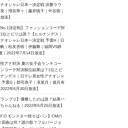
ナオシャレ日本一決定戦 決勝ラウ
絵美｜増谷寧々｜藤井慎子｜中谷萌｜
日放送】
No.1決定戦】ファッションコーデ対
1位とビリは誰？【ヒルナンデス｜
ナオシャレ日本一決定戦 予選H｜日
帆｜松友杏樹｜伊藤舞｜福岡VS静
媛｜2022年7月14日放送】
性アナ対決 夏の女子会ランチコー
ンコーデ対決順位結果は？1位とビ
ルナンデス｜日テレ系女性アナオシャ
 予選G｜郡司恭子｜滝菜月｜後呂有
022年6月30日放送】
子グランプリ】優勝したのは誰？結果一
ちゃんねる｜2022年6月25日放送】
F.O.モンスター焼そばパン】CMの
タ原曲は何？誰の歌？フルバージョ