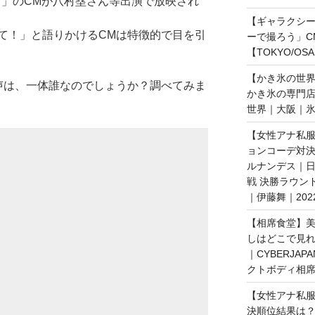
ラム）」のCMが八村塁さん等出演で放映され
【ギャラクシー｜
て！」と語りかけるCMは特徴的で目を引
ーで撮ろう」C
【TOKYO/OS
【かき氷の世
声は、一体誰なのでしょうか？調べてみま
かき氷の専門
世界｜大阪｜氷
【女性アナ私服
ョンコーデ対決
ルナンデス｜
戦 決勝ラウン
｜伊藤舞｜202
【相席食堂】美
しはどこで見
｜CYBERJAP
クトボディ相席
【女性アナ私服
決順位結果は？