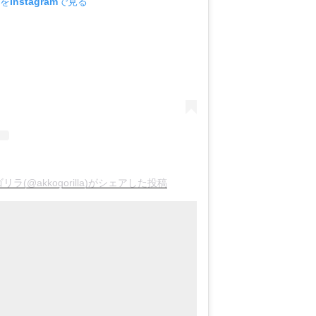
Instagramで見る
゙リラ(@akkogorilla)がシェアした投稿