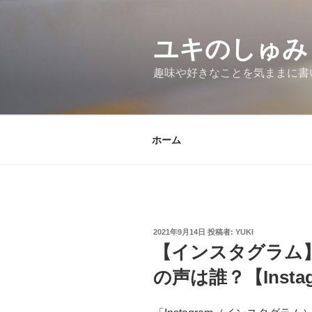
コ
ン
テ
ユキのしゅみ
ン
趣味や好きなことを気ままに書
ツ
へ
ス
キ
ホーム
ッ
プ
投
2021年9月14日
投稿者:
YUKI
稿
【インスタグラム
日:
の声は誰？【Insta