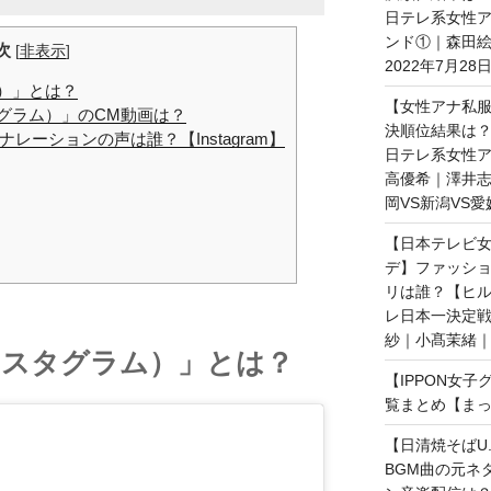
日テレ系女性ア
ンド①｜森田
次
[
非表示
]
2022年7月28
ム）」とは？
【女性アナ私服
スタグラム）」のCM動画は？
決順位結果は？
ーションの声は誰？【Instagram】
日テレ系女性ア
高優希｜澤井志
岡VS新潟VS愛
【日本テレビ女
デ】ファッショ
リは誰？【ヒ
レ日本一決定戦
紗｜小髙茉緒｜2
（インスタグラム）」とは？
【IPPON女
覧まとめ【まっ
【日清焼そばU.
BGM曲の元ネ