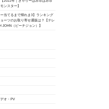
【2022年｜きゃりーぱみゅぱみゅ
ンモンスター】
ー当てるまで帰れま3】ランキング
ショーツのお取り寄せ通販は？【テレ
H JOHN（ピーチジョン）】
デオ・PV