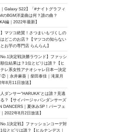
Galaxy S22】「#ナイトグラフィ
MのBGM洋楽曲は何？誰の曲？
AKA編｜2022年最新】
界】マツコ絶賛！さつまいもづくしの
店はどこのお店？【マツコの知らない
とお芋の専門店 らんらん】
No.1決定戦決勝ラウンド】ファッシ
順位結果は？1位とビリは誰？【ヒ
日テレ系女性アナオシャレ日本一決定
ド②｜永井麻葵｜柴田泰佳｜滝菜月
2年8月11日放送】
人ダンサー”HARUKA”とは誰？見逃
れる？【サイバージャパンダンサーズ
AN DANCERS｜夏休みSP！パーフェ
｜2022年8月2日放送】
No.1決定戦】ファッションコーデ対
1位とビリは誰？【ヒルナンデス｜