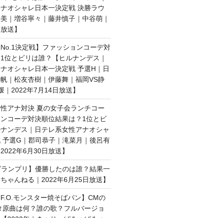
ナオシャレ日本一決定戦 決勝ラウ
絵美｜増谷寧々｜藤井慎子｜中谷萌｜
日放送】
No.1決定戦】ファッションコーデ対
1位とビリは誰？【ヒルナンデス｜
ナオシャレ日本一決定戦 予選H｜日
帆｜松友杏樹｜伊藤舞｜福岡VS静
媛｜2022年7月14日放送】
性アナ対決 夏の女子会ランチコー
ンコーデ対決順位結果は？1位とビ
ルナンデス｜日テレ系女性アナオシャ
 予選G｜郡司恭子｜滝菜月｜後呂有
022年6月30日放送】
子グランプリ】優勝したのは誰？結果一
ちゃんねる｜2022年6月25日放送】
F.O.モンスター焼そばパン】CMの
タ原曲は何？誰の歌？フルバージョ