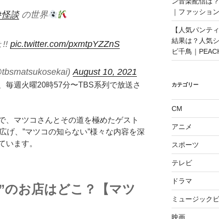
ン音楽配信は？
｜ファッショ
#怪談
の世界
【人気パンティ
結果は？人気
!!
pic.twitter.com/pxmtpYZZnS
ビ千鳥｜PEAC
matsukosekai)
August 10, 2021
毎週火曜20時57分〜TBS系列で放送さ
カテゴリー
CM
で、マツコさんとその道を極めたゲスト
アニメ
り広げ、”マツコの知らない”様々な内容を深
ています。
スポーツ
テレビ
ドラマ
”のお店はどこ？【マツ
ミュージックビ
】
映画