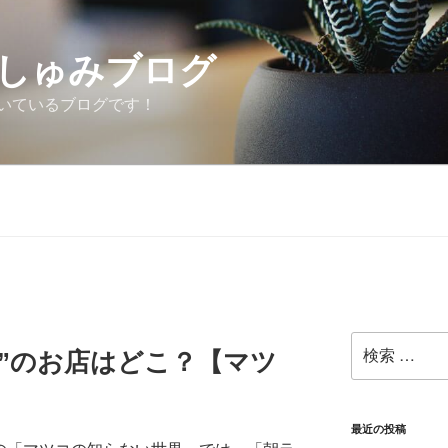
しゅみブログ
いているブログです！
検
”のお店はどこ？【マツ
索:
】
最近の投稿