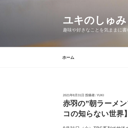
コ
ン
テ
ユキのしゅみ
ン
趣味や好きなことを気ままに書
ツ
へ
ス
キ
ホーム
ッ
プ
投
2021年8月31日
投稿者:
YUKI
稿
赤羽の”朝ラーメン
日:
コの知らない世界