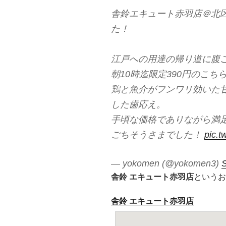
舎鈴エキュート赤羽店＠北
た！
江戸への用達の帰り道に腹
朝10時迄限定390円のこち
鶏と魚介がフンワリ効いた
した歯応え。
手頃な価格でありながら満
ごちそうさまでした！
pic.
— yokomen (@yokomen3)
S
舎鈴 エキュート赤羽店
というお
舎鈴 エキュート赤羽店