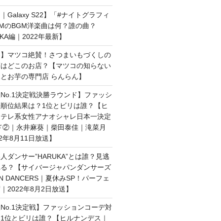
Galaxy S22】「#ナイトグラフィ
MのBGM洋楽曲は何？誰の曲？
AKA編｜2022年最新】
界】マツコ絶賛！さつまいもづくしの
店はどこのお店？【マツコの知らない
とお芋の専門店 らんらん】
No.1決定戦決勝ラウンド】ファッシ
順位結果は？1位とビリは誰？【ヒ
日テレ系女性アナオシャレ日本一決定
ド②｜永井麻葵｜柴田泰佳｜滝菜月
2年8月11日放送】
人ダンサー”HARUKA”とは誰？見逃
れる？【サイバージャパンダンサーズ
AN DANCERS｜夏休みSP！パーフェ
｜2022年8月2日放送】
No.1決定戦】ファッションコーデ対
1位とビリは誰？【ヒルナンデス｜