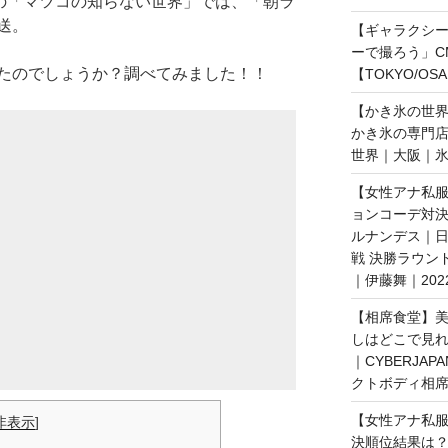
送の「マツコの知らない世界」では、「朝ラ
送。
【ギャラクシー｜
ーで撮ろう」C
たのでしょうか？調べてみました！！
【TOKYO/OS
【かき氷の世
かき氷の専門
世界｜大阪｜氷
【女性アナ私服
ョンコーデ対決
ルナンデス｜
戦 決勝ラウン
｜伊藤舞｜202
【相席食堂】美
しはどこで見
｜CYBERJAP
クトボディ相席
【女性アナ私服
非表示
]
決順位結果は？