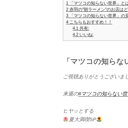
1
「マツコの知らない世界」と
2
赤羽の”朝ラーメン”のお店は
3
「マツコの知らない世界」の
4
こちらもおすすめ！！
4.1
共有:
4.2
いいね:
「マツコの知らな
ご視聴ありがとうございまし
来週の
#マツコの知らない世
ヒヤッとする
夏大満喫SP