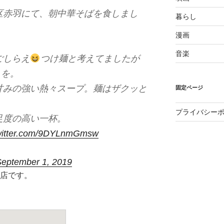
区赤羽にて、朝中華そばを食しまし
暮らし
漫画
音楽
ごしらえ
つけ麺と考えてましたが
らを。
甘みの強い熱々スープ。麺はザクッと
固定ページ
プライバシー
足度の高い一杯。
twitter.com/9DYLnmGmsw
eptember 1, 2019
店です。