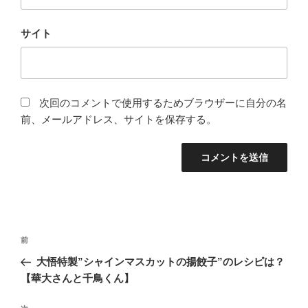
サイト
次回のコメントで使用するためブラウザーに自分の名
前、メールアドレス、サイトを保存する。
投
過
前
稿
去
大悟特製”シャインマスカットの揚餃子”のレシピは？
ナ
の
【華大さんと千鳥くん】
ビ
投
稿