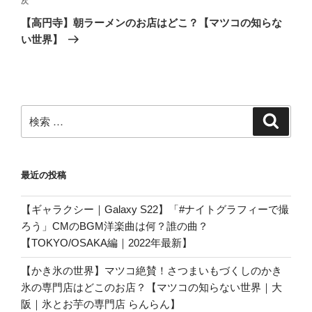
ゲ
次
次
の
ー
【高円寺】朝ラーメンのお店はどこ？【マツコの知らな
投
シ
い世界】
稿
ョ
ン
検
検
索
索:
最近の投稿
【ギャラクシー｜Galaxy S22】「#ナイトグラフィーで撮
ろう」CMのBGM洋楽曲は何？誰の曲？
【TOKYO/OSAKA編｜2022年最新】
【かき氷の世界】マツコ絶賛！さつまいもづくしのかき
氷の専門店はどこのお店？【マツコの知らない世界｜大
阪｜氷とお芋の専門店 らんらん】