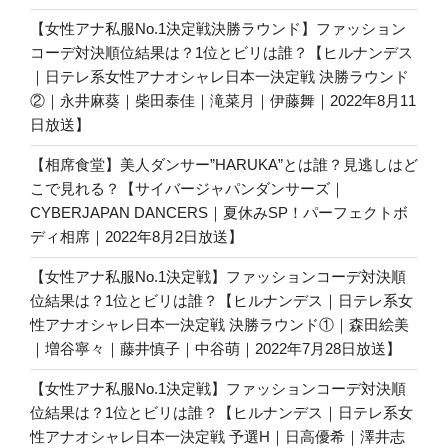
【女性アナ私服No.1決定戦決勝ラウンド】ファッション
コーデ対決順位結果は？1位とビリは誰？【ヒルナンデス
｜日テレ系女性アナオシャレ日本一決定戦 決勝ラウンド
②｜永井麻葵｜柴田泰佳｜滝菜月｜伊藤舞｜2022年8月11
日放送】
【相席食堂】美人ダンサー”HARUKA”とは誰？見逃しはど
こで見れる？【サイバージャパンダンサーズ｜
CYBERJAPAN DANCERS｜夏休みSP！パーフェクトボ
ディ相席｜2022年8月2日放送】
【女性アナ私服No.1決定戦】ファッションコーデ対決順
位結果は？1位とビリは誰？【ヒルナンデス｜日テレ系女
性アナオシャレ日本一決定戦 決勝ラウンド①｜森田絵美
｜増谷寧々｜藤井慎子｜中谷萌｜2022年7月28日放送】
【女性アナ私服No.1決定戦】ファッションコーデ対決順
位結果は？1位とビリは誰？【ヒルナンデス｜日テレ系女
性アナオシャレ日本一決定戦 予選H｜日高優希｜澤井志