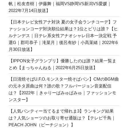
帆｜松友杏樹｜伊藤舞｜福岡VS静岡VS新潟VS愛媛｜
2022年7月14日放送】
【日本テレビ女性アナ対決 夏の女子会ランチコーデ】フ
ァッションコーデ対決順位結果は？1位とビリは誰？【ヒ
ルナンデス｜日テレ系女性アナオシャレ日本一決定戦 予
選G｜郡司恭子｜滝菜月｜後呂有紗｜小髙茉緒｜2022年6
月30日放送】
【IPPON女子グランプリ】優勝したのは誰？結果一覧ま
とめ【まっちゃんねる｜2022年6月25日放送】
【日清焼そばU.F.O.モンスター焼そばパン】CMのBGM曲
の元ネタ原曲は何？誰の歌？フルバージョン音楽配信
は？【2022年｜きゃりーぱみゅぱみゅ｜ファッションモ
ンスター】
【人気パンティー当てるまで帰れま3】ランキング結果
は？人気ショーツのお取り寄せ通販は？【テレビ千鳥｜
PEACH JOHN（ピーチジョン）】