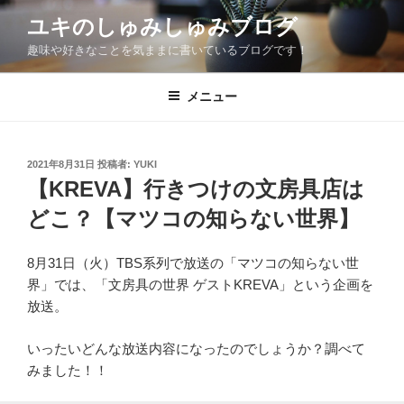
コ
ユキのしゅみしゅみブログ
ン
趣味や好きなことを気ままに書いているブログです！
テ
ン
ツ
メニュー
へ
ス
キ
投
2021年8月31日
投稿者:
YUKI
稿
ッ
【KREVA】行きつけの文房具店は
日:
プ
どこ？【マツコの知らない世界】
8月31日（火）TBS系列で放送の「マツコの知らない世
界」では、「文房具の世界 ゲストKREVA」という企画を
放送。
いったいどんな放送内容になったのでしょうか？調べて
みました！！