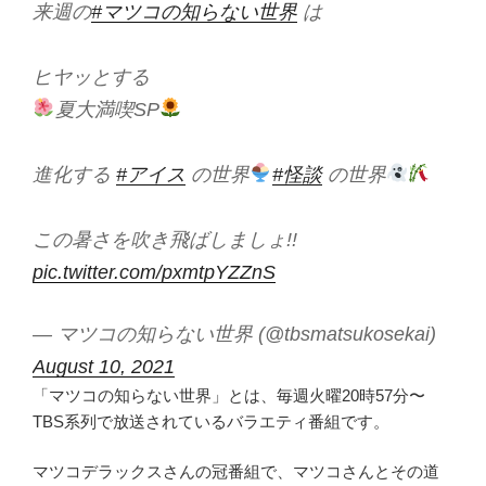
来週の
#マツコの知らない世界
は
ヒヤッとする
夏大満喫SP
進化する
#アイス
の世界
#怪談
の世界
この暑さを吹き飛ばしましょ!!
pic.twitter.com/pxmtpYZZnS
— マツコの知らない世界 (@tbsmatsukosekai)
August 10, 2021
「マツコの知らない世界」とは、毎週火曜20時57分〜
TBS系列で放送されているバラエティ番組です。
マツコデラックスさんの冠番組で、マツコさんとその道