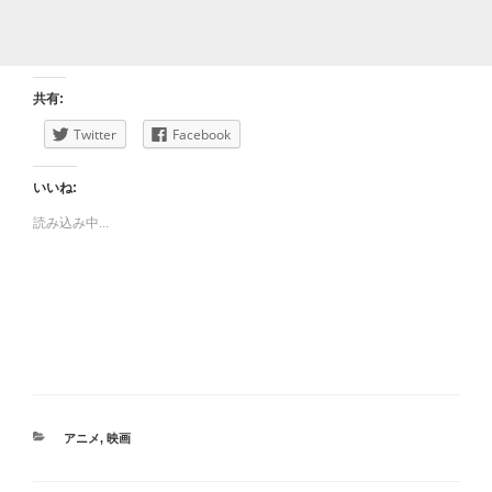
共有:
Twitter
Facebook
いいね:
読み込み中...
カ
アニメ
,
映画
テ
ゴ