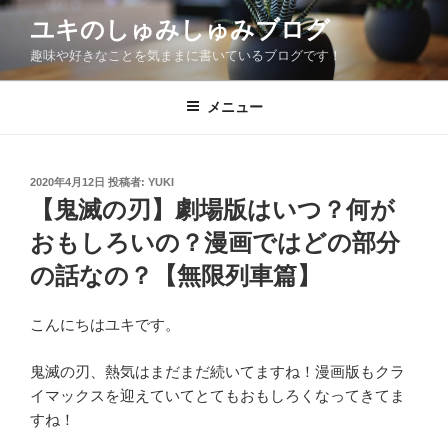
コ
ユキのしゅみしゅみブログ
ン
趣味や好きなことを気ままに書いているブログです！
テ
ン
ツ
メニュー
へ
ス
キ
投
2020年4月12日
投稿者:
YUKI
稿
ッ
【鬼滅の刃】劇場版はいつ？何が
日:
プ
おもしろいの？漫画ではどの部分
の話なの？【無限列車篇】
こんにちはユキです。
鬼滅の刃、熱気はまだまだ続いてますね！漫画版もクラ
イマックスを迎えていてとてもおもしろくなってきてま
すね！