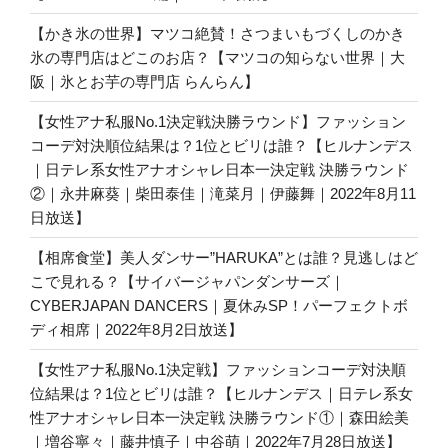
【かき氷の世界】マツコ絶賛！さつまいもづくしのかき
氷の専門店はどこのお店？【マツコの知らない世界｜大
阪｜氷とお芋の専門店 らんらん】
【女性アナ私服No.1決定戦決勝ラウンド】ファッション
コーデ対決順位結果は？1位とビリは誰？【ヒルナンデス
｜日テレ系女性アナオシャレ日本一決定戦 決勝ラウンド
②｜永井麻葵｜柴田泰佳｜滝菜月｜伊藤舞｜2022年8月11
日放送】
【相席食堂】美人ダンサー”HARUKA”とは誰？見逃しはど
こで見れる？【サイバージャパンダンサーズ｜
CYBERJAPAN DANCERS｜夏休みSP！パーフェクトボ
ディ相席｜2022年8月2日放送】
【女性アナ私服No.1決定戦】ファッションコーデ対決順
位結果は？1位とビリは誰？【ヒルナンデス｜日テレ系女
性アナオシャレ日本一決定戦 決勝ラウンド①｜森田絵美
｜増谷寧々｜藤井慎子｜中谷萌｜2022年7月28日放送】