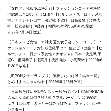
【女性アナ私服No.1決定戦】ファッションコーデ対決順
位結果は？1位とビリは誰？【ヒルナンデス｜日テレ系女
性アナオシャレ日本一決定戦 予選H｜日高優希｜澤井志
帆｜松友杏樹｜伊藤舞｜福岡VS静岡VS新潟VS愛媛｜
2022年7月14日放送】
【日本テレビ女性アナ対決 夏の女子会ランチコーデ】フ
ァッションコーデ対決順位結果は？1位とビリは誰？【ヒ
ルナンデス｜日テレ系女性アナオシャレ日本一決定戦 予
選G｜郡司恭子｜滝菜月｜後呂有紗｜小髙茉緒｜2022年6
月30日放送】
【IPPON女子グランプリ】優勝したのは誰？結果一覧ま
とめ【まっちゃんねる｜2022年6月25日放送】
【日清焼そばU.F.O.モンスター焼そばパン】CMのBGM曲
の元ネタ原曲は何？誰の歌？フルバージョン音楽配信
は？【2022年｜きゃりーぱみゅぱみゅ｜ファッションモ
ンスター】