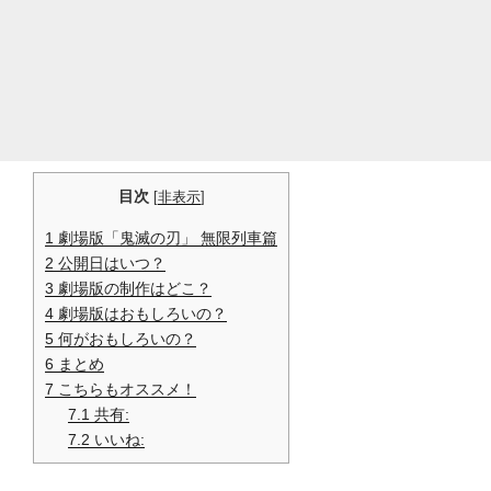
目次
[
非表示
]
1
劇場版「鬼滅の刃」 無限列車篇
2
公開日はいつ？
3
劇場版の制作はどこ？
4
劇場版はおもしろいの？
5
何がおもしろいの？
6
まとめ
7
こちらもオススメ！
7.1
共有:
7.2
いいね: