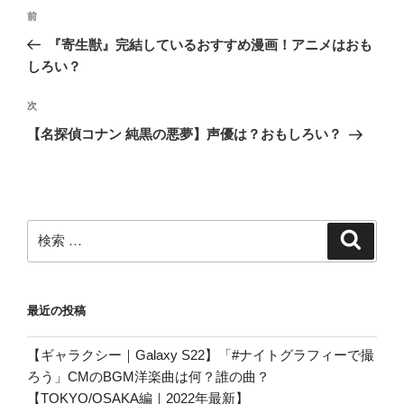
投
過
前
稿
去
『寄生獣』完結しているおすすめ漫画！アニメはおも
ナ
の
しろい？
ビ
投
稿
ゲ
次
次
の
ー
【名探偵コナン 純黒の悪夢】声優は？おもしろい？
投
シ
稿
ョ
ン
検
検
索
索:
最近の投稿
【ギャラクシー｜Galaxy S22】「#ナイトグラフィーで撮
ろう」CMのBGM洋楽曲は何？誰の曲？
【TOKYO/OSAKA編｜2022年最新】