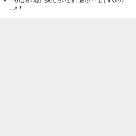
『4月は君の嘘』感動したいときに観たい！おすすめのア
ニメ！