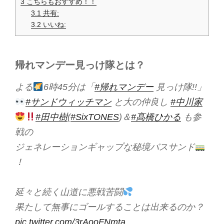
3
こちらもおすすめ！！
3.1
共有:
3.2
いいね:
帰れマンデー見っけ隊とは？
よる
6時45分は「
#帰れマンデー
見っけ隊!!」
#サンドウィッチマン
と大の仲良し
#中川家
#田中樹
(
#SixTONES
)＆
#髙橋ひかる
も参
戦の
ジェネレーションギャップな秘境バスサンド
！
延々と続く山道に悪戦苦闘
果たして無事にゴールすることは出来るのか？
pic.twitter.com/3rAooFNmta