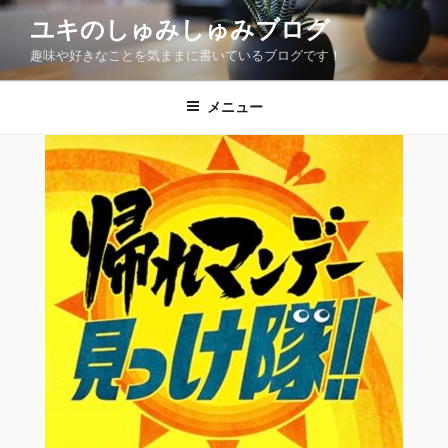
コ
ユキのしゅみしゅみブログ
ン
趣味や好きなことを気ままに書いているブログです！
テ
ン
ツ
メニュー
へ
ス
キ
ッ
プ