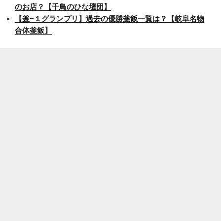
のお店？【千鳥のひな壇団】
【釜−１グランプリ】過去の優勝釜飯一覧は？【岐阜名物
合体釜飯】