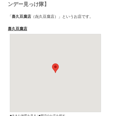
ンデー見っけ隊】
「
喜久豆腐店
（㐂久豆腐店）」というお店です。
喜久豆腐店