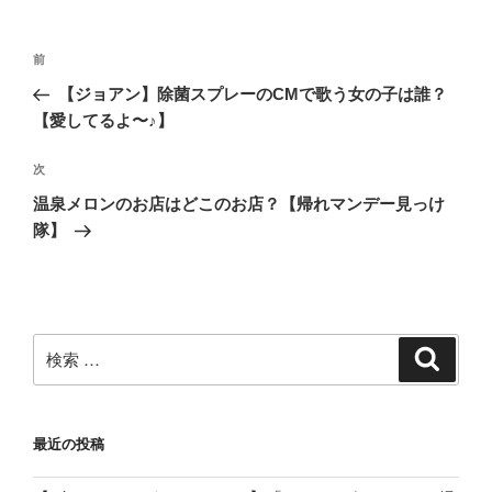
投
過
前
稿
去
【ジョアン】除菌スプレーのCMで歌う女の子は誰？
ナ
の
【愛してるよ〜♪】
ビ
投
稿
ゲ
次
次
の
ー
温泉メロンのお店はどこのお店？【帰れマンデー見っけ
投
シ
隊】
稿
ョ
ン
検
検
索
索:
最近の投稿