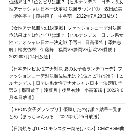
位結果は？1位とビリは誰？【ヒルナンデス｜日テレ系女
性アナオシャレ日本一決定戦 決勝ラウンド①｜森田絵美
｜増谷寧々｜藤井慎子｜中谷萌｜2022年7月28日放送】
【女性アナ私服No.1決定戦】ファッションコーデ対決順
位結果は？1位とビリは誰？【ヒルナンデス｜日テレ系女
性アナオシャレ日本一決定戦 予選H｜日高優希｜澤井志
帆｜松友杏樹｜伊藤舞｜福岡VS静岡VS新潟VS愛媛｜
2022年7月14日放送】
【日本テレビ女性アナ対決 夏の女子会ランチコーデ】フ
ァッションコーデ対決順位結果は？1位とビリは誰？【ヒ
ルナンデス｜日テレ系女性アナオシャレ日本一決定戦 予
選G｜郡司恭子｜滝菜月｜後呂有紗｜小髙茉緒｜2022年6
月30日放送】
【IPPON女子グランプリ】優勝したのは誰？結果一覧ま
とめ【まっちゃんねる｜2022年6月25日放送】
【日清焼そばU.F.O.モンスター焼そばパン】CMのBGM曲