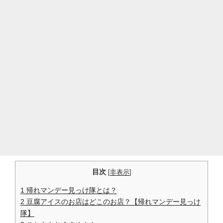
目次
[
非表示
]
1
帰れマンデー見っけ隊とは？
2
豆腐アイスのお店はどこのお店？【帰れマンデー見っけ
隊】