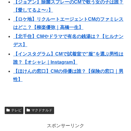
【ジョアン】除菌スプレーのCMで歌う女の子は誰？
【愛してるよ〜♪】
【ロケ地】リクルートエージェントCMのファミレス
はどこ？【柳楽優弥｜高橋一生】
【北千住】CMやドラマで有名の銭湯は？【ヒルナン
デス】
【インスタグラム】CMで試着室で”服”を選ぶ男性は
誰？【オシャレ｜Instagram】
【ほけんの窓口】CMの俳優は誰？【保険の窓口｜男
性】
テレビ
マクドナルド
スポンサーリンク