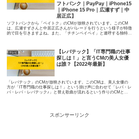
フトバンク｜PayPay｜iPhone15
｜iPhone 15 Pro｜広瀬すず｜中
居正広】
ソフトバンクから「ペイトク」のCMが放映されています。このCM
は、広瀬すずさんと中居正広さんがパレードを行うという様子が特徴
的で目を引きますよね。また、「チチンペイペイ」と連呼する独特の
歌詞の曲が気になるCMとなっています！ このC...
【レバテック】「IT専門職の仕事
テレビ
探しは！」と言うCMの美人女優
は誰？【2022年最新】
「レバテック」のCMが放映されています。このCMは、美人女優の
方が「IT専門職の仕事探しは！」という掛け声に合わせて「レバ・レ
バ・レバ・レバテック♪」と替え歌曲が流れるという作りのCMとな
っています。 「IT専門職の仕事探しは！」と...
スポンサーリンク