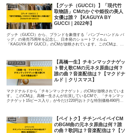
【グッチ（GUCCI）】「現代竹
テレビ
取物語」CMのかぐや姫役の美人
女優は誰？【KAGUYA BY
GUCCI｜2022年】
グッチ（GUCCI）から、ブランドを象徴する「バンブーハンドル バ
ッグ」の発売75周年を記念し、日本発のショートフィルム
「KAGUYA BY GUCCI」のCMが放映されています。このCMは、日
本最古の物語といわれる「竹取物語」を現代版に...
【高橋一生】チキンマックナゲッ
マクドナルド
ト替え歌CMの元ネタ原曲は何？
誰の曲？音楽配信は？【マクドナ
ルド｜クリスマス】
マクドナルドから「チキンマックナゲット」のCMが放映されていま
す。 このCMは、高橋一生さんが出演しているCMで、「チキンマッ
クナゲット15ピース入り」が今だけ220円おトクな特別価格490円！
ということを訴求する内容のCM...
【ペイトク】チチンペイペイCM
Apple
のBGM曲の元ネタ原曲は何？誰
の曲？歌詞は？音楽配信は？【ソ