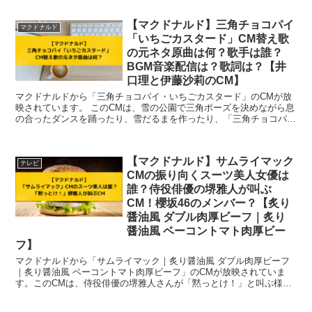
【マクドナルド】三角チョコパイ
マクドナルド
「いちごカスタード」CM替え歌
の元ネタ原曲は何？歌手は誰？
BGM音楽配信は？歌詞は？【井
口理と伊藤沙莉のCM】
マクドナルドから「三角チョコパイ・いちごカスタード」のCMが放
映されています。 このCMは、雪の公園で三角ポーズを決めながら息
の合ったダンスを踊ったり、雪だるまを作ったり、「三角チョコパイ
いちごカスタード」を食べて幸せそうな2人が...
【マクドナルド】サムライマック
テレビ
CMの振り向くスーツ美人女優は
誰？侍役俳優の堺雅人が叫ぶ
CM！櫻坂46のメンバー？【炙り
醤油風 ダブル肉厚ビーフ｜炙り
醤油風 ベーコントマト肉厚ビー
フ】
マクドナルドから「サムライマック｜炙り醤油風 ダブル肉厚ビーフ
｜炙り醤油風 ベーコントマト肉厚ビーフ」のCMが放映されていま
す。このCMは、侍役俳優の堺雅人さんが「黙っとけ！」と叫ぶ様子
が特徴的で目を引きますよね。さらに、振り向くスーツを...