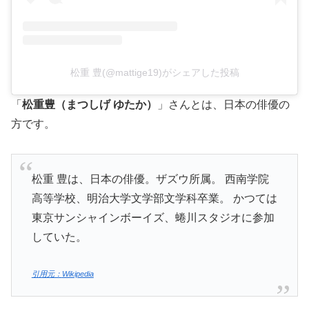
松重 豊(@mattige19)がシェアした投稿
「
松重豊（まつしげ ゆたか）
」さんとは、日本の俳優の
方です。
松重 豊は、日本の俳優。ザズウ所属。 西南学院
高等学校、明治大学文学部文学科卒業。 かつては
東京サンシャインボーイズ、蜷川スタジオに参加
していた。
引用元：
Wikipedia