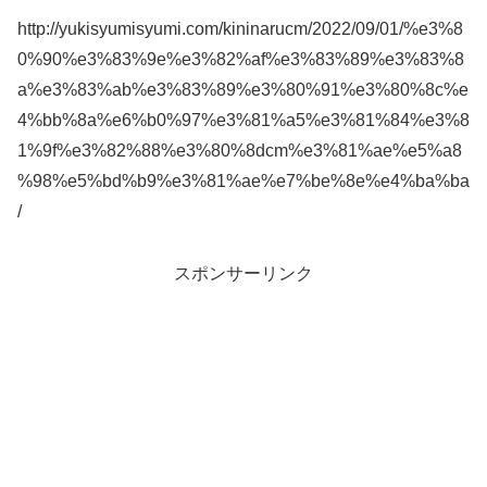
http://yukisyumisyumi.com/kininarucm/2022/09/01/%e3%8
0%90%e3%83%9e%e3%82%af%e3%83%89%e3%83%8
a%e3%83%ab%e3%83%89%e3%80%91%e3%80%8c%e
4%bb%8a%e6%b0%97%e3%81%a5%e3%81%84%e3%8
1%9f%e3%82%88%e3%80%8dcm%e3%81%ae%e5%a8
%98%e5%bd%b9%e3%81%ae%e7%be%8e%e4%ba%ba
/
スポンサーリンク