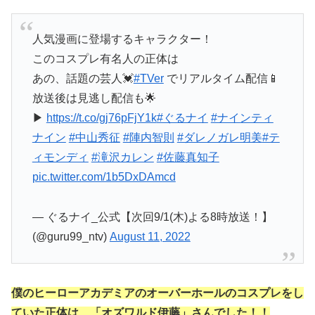
人気漫画に登場するキャラクター！
このコスプレ有名人の正体は
あの、話題の芸人💓
#TVer
でリアルタイム配信📱
放送後は見逃し配信も🌟
▶︎
https://t.co/gj76pFjY1k
#ぐるナイ
#ナインティ
ナイン
#中山秀征
#陣内智則
#ダレノガレ明美
#テ
ィモンディ
#滝沢カレン
#佐藤真知子
pic.twitter.com/1b5DxDAmcd
— ぐるナイ_公式【次回9/1(木)よる8時放送！】
(@guru99_ntv)
August 11, 2022
僕のヒーローアカデミアのオーバーホールのコスプレをし
ていた正体は、「オズワルド伊藤」さんでした！！