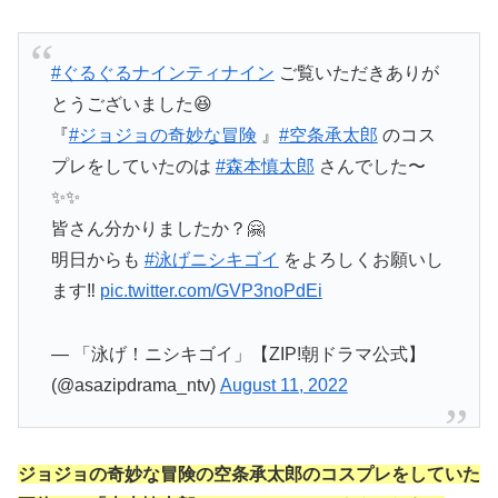
#ぐるぐるナインティナイン
ご覧いただきありが
とうございました😆
『
#ジョジョの奇妙な冒険
』
#空条承太郎
のコス
プレをしていたのは
#森本慎太郎
さんでした〜
✨✨
皆さん分かりましたか？🤗
明日からも
#泳げニシキゴイ
をよろしくお願いし
ます‼️
pic.twitter.com/GVP3noPdEi
— 「泳げ！ニシキゴイ」【ZIP!朝ドラマ公式】
(@asazipdrama_ntv)
August 11, 2022
ジョジョの奇妙な冒険の
空条承太郎のコスプレをしていた