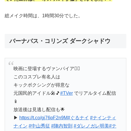
総メイク時間は、1時間30分でした。
バーナバス・コリンズ ダークシャドウ
映画に登場するヴァンパイア🧛‍♂️
このコスプレ有名人は
キックボクシングが得意な
元国民的アイドル🎤🎵
#TVer
でリアルタイム配信
📱
放送後は見逃し配信も🌟
▶︎
https://t.co/gj76pF2n9M
#ぐるナイ
#ナインティ
ナイン
#中山秀征
#陣内智則
#ダレノガレ明美
#テ