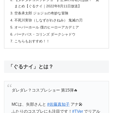
まとめ【ぐるナイ｜2022年8月11日放送】
空条承太郎 ジョジョの奇妙な冒険
不死川実弥（しなずがわさねみ） 鬼滅の刃
オーバーホール 僕のヒーローアカデミア
バーナバス・コリンズ ダークシャドウ
こちらもおすすめ！！
「ぐるナイ」とは？
ダレダレ？コスプレショー 第15弾🔥
MCは、矢部さんと
#佐藤真知子
アナ🎤
ふたりのコスプレにも注目です！
#TVer
でリアル