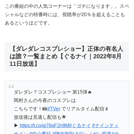
この番組の中の人気コーナーは「ゴチになります」。スペ
シャルなどの特番時には、視聴率が20％を超えることも
あるというほどです。
【ダレダレコスプレショー】正体の有名人
は誰？一覧まとめ【ぐるナイ｜2022年8月
11日放送】
ダレダレ？コスプレショー 第15弾🔥
岡村さんの今夜のコスプレは
こちらです！📸
#TVer
でリアルタイム配信📱
放送後は見逃し配信も🌟
▶︎
https://t.co/gj76pF2n9M
#ぐるナイ
#ナインティ
ナイン
#中山秀征
#陣内智則
#ダレノガレ明美
#テ