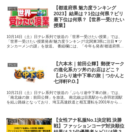
【都道府県 魅力度ランキング
テレビ
2023】結果は？1位は何県？ビリ
最下位は何県？【世界一受けたい
授業】
10月14日（土）日テレ系列で放送の「世界一受けたい授業」では、
「世界一受けたい授業発表!魅力度ランキング!北関東3県に注目▼ツ
タンカーメンの謎」を放送。 番組欄には、「今年も発表!都道府県魅
力度ランキング完全版!北関東3県のバトル...
【六本木｜前田公輝】郵便マーク
テレビ
の進化系カツ丼のお店はどこ？
【ぶらり途中下車の旅｜つかんと
七洋軒P.O.】
10月21日（土）日テレ系列で放送の「ぶらり途中下車の旅」では、
「南北線の旅：前田公輝」を放送。 南北線は目黒駅から赤羽岩淵駅
を結ぶ路線となっており、埼玉高速鉄道と相互運転を2001年から行
っており、住宅地から都心を結ぶ便利な路線で...
【女性アナ私服No.1決定戦 決勝
テレビ
戦】ファッションコーデ対決順位
結果は？1位優勝者とビリは誰？