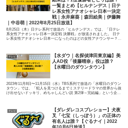
一覧まとめ【ヒルナンデス｜日テ
レ系女性アナオシャレ日本一決定
戦｜永井麻葵｜森田絵美｜伊藤舞
｜中谷萌｜2022年8月25日放送】
8月25日（木）日テレ系列で放送の「ヒルナンデス」では、「日テレ
系女性アナオシャレ日本一決定戦 決勝戦」が放送されました。 日テ
レ系女性アナオシャレ日本一になったのはどの女性アナウンサー？一
体どんな内容になったのでしょうか？調べてみ...
【水ダウ｜名探偵津田東京編】美
テレビ
人AD役「後藤晴奈」役は誰？
【水曜日のダウンタウン】
2023年11月8日〜11月15日（水）TBS系列で放送の「水曜日のダウン
タウン」では、「犯人を見つけるまでミステリードラマの世界から抜
け出せないドッキリ、めちゃしんどい説 第2弾～完結編」という企画
を放送。 美人AD役「後藤晴奈」...
【ダレダレコスプレショー】犬夜
テレビ
叉「七宝（しっぽう）」の正体の
有名人は誰？【ぐるナイ｜2022
年10月6日放送】