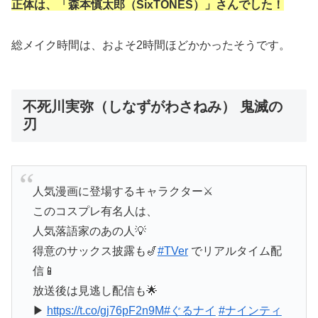
正体は、「森本慎太郎（SixTONES）」さんでした！
総メイク時間は、およそ2時間ほどかかったそうです。
不死川実弥（しなずがわさねみ） 鬼滅の
刃
人気漫画に登場するキャラクター⚔
このコスプレ有名人は、
人気落語家のあの人💡
得意のサックス披露も🎷
#TVer
でリアルタイム配
信📱
放送後は見逃し配信も🌟
▶︎
https://t.co/gj76pF2n9M
#ぐるナイ
#ナインティ