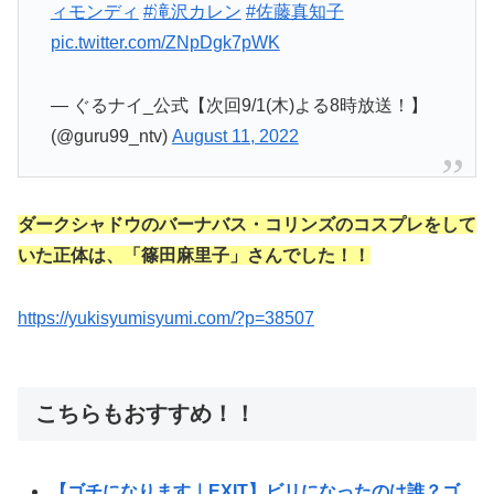
ィモンディ
#滝沢カレン
#佐藤真知子
pic.twitter.com/ZNpDgk7pWK
— ぐるナイ_公式【次回9/1(木)よる8時放送！】
(@guru99_ntv)
August 11, 2022
ダークシャドウのバーナバス・コリンズのコスプレをして
いた正体は、「篠田麻里子」さんでした！！
https://yukisyumisyumi.com/?p=38507
こちらもおすすめ！！
【ゴチになります｜EXIT】ビリになったのは誰？ゴ