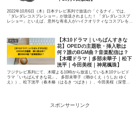
2022年10月6日（木）日本テレビ系列で放送の「ぐるナイ」では、
「ダレダレコスプレショー」が放送されました！ 「ダレダレコスプ
レショー」といえば、意外な有名人がハイクオリティなコスプレをす
ることで有名で、とても人気のある企画となっ...
【木10ドラマ｜いちばんすきな
テレビ
花】OPEDの主題歌・挿入歌は
何？誰のBGM曲？音楽配信は？
【木曜ドラマ｜多部未華子｜松下
洸平｜今田美桜｜神尾楓珠】
フジテレビ系列にて、木曜よる10時から放送している木10テレビド
ラマ「いちばんすきな花」。 多部未華子（潮ゆくえ（うしお ゆく
え））、松下洸平（春木椿（はるき つばき））、今田美桜（深雪
夜々（みゆき よよ））、神尾楓珠（佐藤紅葉（さ...
スポンサーリンク