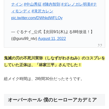
ナイン
#中山秀征
#陣内智則
#ダレノガレ明美
#テ
ィモンディ
#滝沢カレン
pic.twitter.com/DWhkdWFLOy
— ぐるナイ_公式【次回9/1(木)よる8時放送！】
(@guru99_ntv)
August 11, 2022
鬼滅の刃の不死川実弥（しなずがわさねみ）のコスプレを
していた正体は、「林家三平」さんでした！
総メイク時間は、2時間30分だったそうです。
オーバーホール 僕のヒーローアカデミア