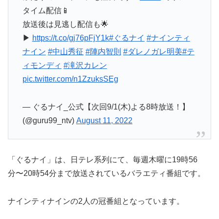
タイム配信📱
放送後は見逃し配信も🌟
▶︎
https://t.co/gj76pFjY1k
#ぐるナイ
#ナインティ
ナイン
#中山秀征
#陣内智則
#ダレノガレ明美
#テ
ィモンディ
#滝沢カレン
pic.twitter.com/n1ZzuksSEg
— ぐるナイ_公式【次回9/1(木)よる8時放送！】
(@guru99_ntv)
August 11, 2022
「ぐるナイ」は、日テレ系列にて、毎週木曜に19時56
分〜20時54分まで放送されているバラエティ番組です。
ナインティナインの2人の冠番組となっています。