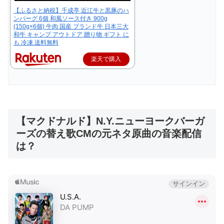
【ふるさと納税】千成亭 近江牛と黒豚のハ
ンバーグ 6個 和風ソース付き 900g
(150g×6個) 牛肉 国産 ブランド牛 日本三大
和牛 キャンプ アウトドア 贈り物 ギフト に
も 冷凍 送料無料
楽天で購入
【マクドナルド】N.Y.ニューヨークバーガ
ーズの替え歌CMの元ネタ原曲の音楽配信
は？