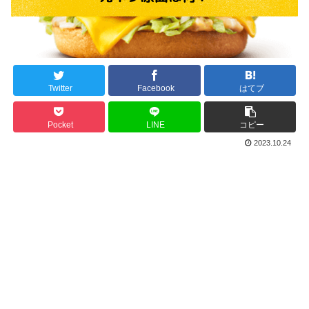
Twitter
Facebook
はてブ
Pocket
LINE
コピー
2023.10.24