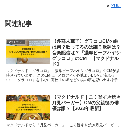
YUKI
関連記事
【多部未華子】グラコロCMの曲
マクドナルド
は何？歌ってるのは誰？歌詞は？
音楽配信は？「濃厚ビーフハヤシ
グラコロ」のCM！【マクドナル
ド】
マクドナルド「グラコロ」「濃厚ビーフハヤシグラコロ」のCMが放
映されています。 このCMは、メロディが心地よいBGMが流れる
中、「グラコロ」を中心に高校生の頃などのあの頃を思い出す様子が
描かれているCMとなっております。 ...
【マクドナルド｜こく旨すき焼き
テレビ
月見バーガー】CMの父親役の俳
優は誰？【2022年最新】
マクドナルドから「月見バーガー」「こく旨すき焼き月見バーガー」