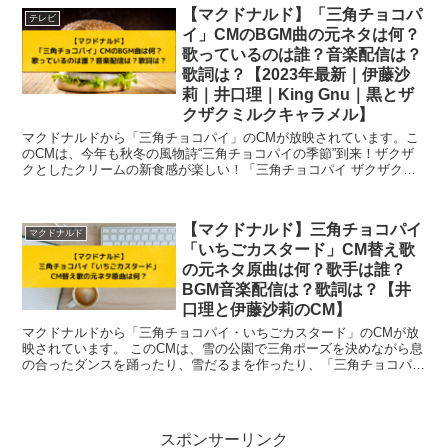
【マクドナルド】「三角チョコパ
テレビ
イ」CMのBGM曲の元ネタは何？
歌っているのは誰？音楽配信は？
歌詞は？【2023年最新｜伊藤沙
莉｜井口理｜King Gnu｜黒とザ
クザクミルクキャラメル】
マクドナルドから「三角チョコパイ」のCMが放映されています。こ
のCMは、今年も秋冬の風物詩“三角チョコパイの季節”到来！ザクザ
クとしたクリームの新食感が楽しい！「三角チョコパイ ザクザクミ
ルクキャラメル」新登場より「濃厚」な味わいにリニュ...
【マクドナルド】三角チョコパイ
マクドナルド
「いちごカスタード」CM替え歌
の元ネタ原曲は何？歌手は誰？
BGM音楽配信は？歌詞は？【井
口理と伊藤沙莉のCM】
マクドナルドから「三角チョコパイ・いちごカスタード」のCMが放
映されています。 このCMは、雪の公園で三角ポーズを決めながら息
の合ったダンスを踊ったり、雪だるまを作ったり、「三角チョコパイ
いちごカスタード」を食べて幸せそうな2人が...
スポンサーリンク