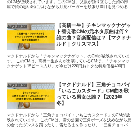
のCMが放映されています。このCMは、父親が独り立ちした娘の部
屋で娘の思い出にふけながら月見バーガーを頬張り満月を見つめる様
子が特徴的で目を引きますよね。 このCMの中に...
【高橋一生】チキンマックナゲッ
マクドナルド
ト替え歌CMの元ネタ原曲は何？
誰の曲？音楽配信は？【マクドナ
ルド｜クリスマス】
マクドナルドから「チキンマックナゲット」のCMが放映されていま
す。 このCMは、高橋一生さんが出演しているCMで、「チキンマッ
クナゲット15ピース入り」が今だけ220円おトクな特別価格490円！
ということを訴求する内容のCM...
【マクドナルド】三角チョコパイ
マクドナルド
「いちごカスタード」CM曲を歌
っている男女は誰？【2023年
冬】
マクドナルドから「三角チョコパイ・いちごカスタード」のCMが放
映されています。 このCMは、雪の公園で三角ポーズを決めながら息
の合ったダンスを踊ったり、雪だるまを作ったり、「三角チョコパイ
いちごカスタード」を食べて幸せそうな2人が...