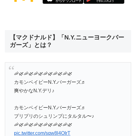
【マクドナルド】「N.Y.ニューヨークバー
ガーズ」とは？
🦐🌿🦐🌿🦐🌿🦐🌿🦐🌿🦐🌿
カモンベイビーN.Y.バーガーズ♬
爽やかなN.Y.デリ♪
カモンベイビーN.Y.バーガーズ♬
プリプリのシュリンプにタルタル〜♪
🦐🌿🦐🌿🦐🌿🦐🌿🦐🌿🦐🌿
pic.twitter.com/sqw8l4OIrT