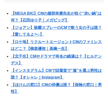
【MEGA BIG】CMの服部幸應先生が担ぐ”赤い鍋”は
何？【石田ゆり子｜メガビッグ】
【ジョアン】除菌スプレーのCMで歌う女の子は誰？
【愛してるよ〜♪】
【ロケ地】リクルートエージェントCMのファミレス
はどこ？【柳楽優弥｜高橋一生】
【北千住】CMやドラマで有名の銭湯は？【ヒルナン
デス】
【インスタグラム】CMで試着室で”服”を選ぶ男性は
誰？【オシャレ｜Instagram】
【ほけんの窓口】CMの俳優は誰？【保険の窓口｜男
性】